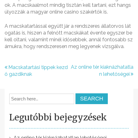
ok. A macskaalmot mindig tisztán kell tartani, ezt hangs
úlyozzák a magyar online casino szakértők is.
A macskatartással együtt jár a rendszeres állatorvos lát
ogatás is, hiszen a felnőtt macskákat évente egyszer be
kell oltani, valamint minél idősebbek, annál fontosabb sz
ámukra, hogy rendszeresen meg legyenek vizsgálva.
B
Az online tér kiaknázhatatla
Macskatartási tippek kezd
ő gazdiknak
n lehetőségei
e
j
e
g
Legutóbbi bejegyzések
y
z
Az online tér kiaknázhatatlan lehetőségei