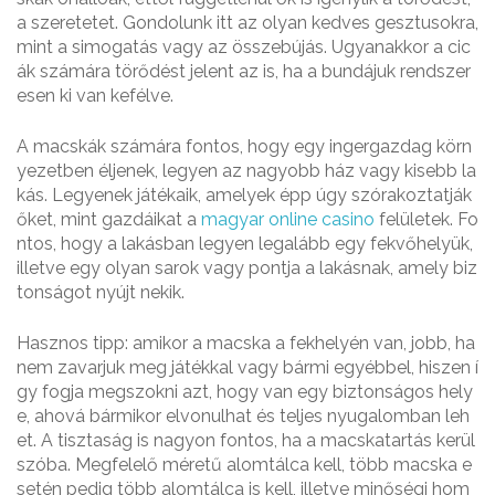
a szeretetet. Gondolunk itt az olyan kedves gesztusokra,
mint a simogatás vagy az összebújás. Ugyanakkor a cic
ák számára törődést jelent az is, ha a bundájuk rendszer
esen ki van kefélve.
A macskák számára fontos, hogy egy ingergazdag körn
yezetben éljenek, legyen az nagyobb ház vagy kisebb la
kás. Legyenek játékaik, amelyek épp úgy szórakoztatják
őket, mint gazdáikat a
magyar online casino
felületek. Fo
ntos, hogy a lakásban legyen legalább egy fekvőhelyük,
illetve egy olyan sarok vagy pontja a lakásnak, amely biz
tonságot nyújt nekik.
Hasznos tipp: amikor a macska a fekhelyén van, jobb, ha
nem zavarjuk meg játékkal vagy bármi egyébbel, hiszen í
gy fogja megszokni azt, hogy van egy biztonságos hely
e, ahová bármikor elvonulhat és teljes nyugalomban leh
et. A tisztaság is nagyon fontos, ha a macskatartás kerül
szóba. Megfelelő méretű alomtálca kell, több macska e
setén pedig több alomtálca is kell, illetve minőségi hom