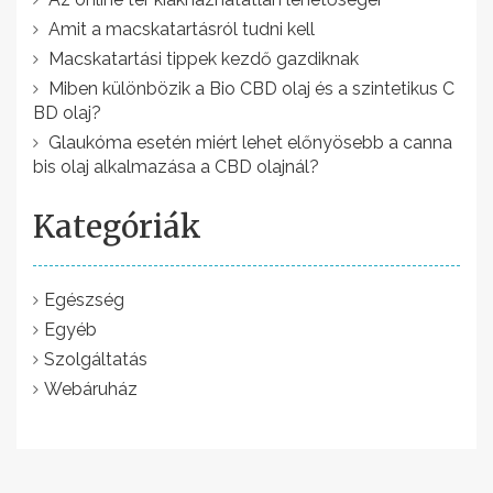
é
Amit a macskatartásról tudni kell
s
Macskatartási tippek kezdő gazdiknak
n
Miben különbözik a Bio CBD olaj és a szintetikus C
a
BD olaj?
v
Glaukóma esetén miért lehet előnyösebb a canna
bis olaj alkalmazása a CBD olajnál?
i
g
Kategóriák
á
c
Egészség
i
Egyéb
ó
Szolgáltatás
Webáruház