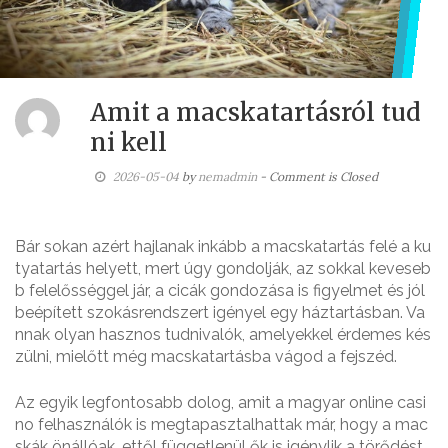
Amit a macskatartásról tud
ni kell
2026-05-04
by
nemadmin
- Comment is Closed
Bár sokan azért hajlanak inkább a macskatartás felé a ku
tyatartás helyett, mert úgy gondolják, az sokkal keveseb
b felelősséggel jár, a cicák gondozása is figyelmet és jól
beépített szokásrendszert igényel egy háztartásban. Va
nnak olyan hasznos tudnivalók, amelyekkel érdemes kés
zülni, mielőtt még macskatartásba vágod a fejszéd.
Az egyik legfontosabb dolog, amit a magyar online casi
no felhasználók is megtapasztalhattak már, hogy a mac
skák önállóak, ettől függetlenül ők is igénylik a törődést,