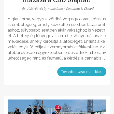
2026-03-01
by
nemadmin
- Comment is Closed
A glaukóma, vagyis a zöldhályog egy olyan krónikus
szembetegség, amely kezeletlen esetben látásroml
áshoz, súlyosabb esetben akár vaksághoz is vezeth
et. A betegség lényege a szem belső nyomásának e
melkedése, amely károsítja a látóideget. Emiatt a ke
zelés egyik fő célja a szemnyomás csökkentése. Az
utóbbi években egyre többen érdeklődnek alternatív
lehetőségek iránt, és felmerül a kérdés: a cannabis […]
Tovább olvaso ma cikket!