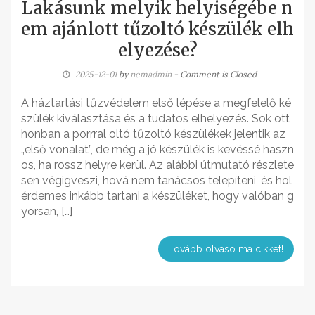
Lakásunk melyik helyiségébe n
em ajánlott tűzoltó készülék elh
elyezése?
2025-12-01
by
nemadmin
- Comment is Closed
A háztartási tűzvédelem első lépése a megfelelő ké
szülék kiválasztása és a tudatos elhelyezés. Sok ott
honban a porrral oltó tűzoltó készülékek jelentik az
„első vonalat”, de még a jó készülék is kevéssé haszn
os, ha rossz helyre kerül. Az alábbi útmutató részlete
sen végigveszi, hová nem tanácsos telepíteni, és hol
érdemes inkább tartani a készüléket, hogy valóban g
yorsan, […]
Tovább olvaso ma cikket!