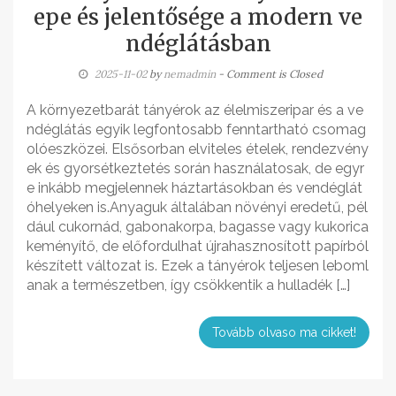
epe és jelentősége a modern ve
ndéglátásban
2025-11-02
by
nemadmin
- Comment is Closed
A környezetbarát tányérok az élelmiszeripar és a ve
ndéglátás egyik legfontosabb fenntartható csomag
olóeszközei. Elsősorban elviteles ételek, rendezvény
ek és gyorsétkeztetés során használatosak, de egyr
e inkább megjelennek háztartásokban és vendéglát
óhelyeken is.Anyaguk általában növényi eredetű, pél
dául cukornád, gabonakorpa, bagasse vagy kukorica
keményítő, de előfordulhat újrahasznosított papírból
készített változat is. Ezek a tányérok teljesen leboml
anak a természetben, így csökkentik a hulladék […]
Tovább olvaso ma cikket!