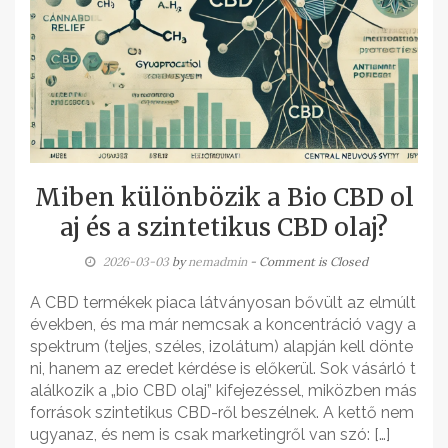
Miben különbözik a Bio CBD ol
aj és a szintetikus CBD olaj?
2026-03-03
by
nemadmin
- Comment is Closed
A CBD termékek piaca látványosan bővült az elmúlt
években, és ma már nemcsak a koncentráció vagy a
spektrum (teljes, széles, izolátum) alapján kell dönte
ni, hanem az eredet kérdése is előkerül. Sok vásárló t
alálkozik a „bio CBD olaj” kifejezéssel, miközben más
források szintetikus CBD-ről beszélnek. A kettő nem
ugyanaz, és nem is csak marketingről van szó: […]