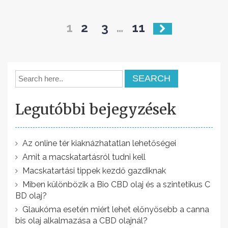
B
1
2
3
…
11
e
j
e
g
Legutóbbi bejegyzések
y
z
é
Az online tér kiaknázhatatlan lehetőségei
s
Amit a macskatartásról tudni kell
Macskatartási tippek kezdő gazdiknak
e
Miben különbözik a Bio CBD olaj és a szintetikus C
k
BD olaj?
l
Glaukóma esetén miért lehet előnyösebb a canna
bis olaj alkalmazása a CBD olajnál?