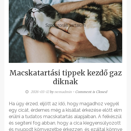
Macskatartási tippek kezdő gaz
diknak
2026-03-12
by
nemadmin
- Comment is Closed
Ha úgy érzed, eljött az idő, hogy magadhoz vegyél
egy cicát, érdemes még a kisállat érkezése előtt elm
erülni a tudatos macskatartás alapjaiban. A felkészül
és segíteni fog abban, hogy a cica kiegyensúlyozott
és nyugodt környezetbe érkezzen, és ezáltal könnye