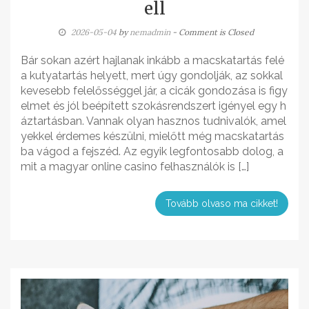
ell
2026-05-04
by
nemadmin
- Comment is Closed
Bár sokan azért hajlanak inkább a macskatartás felé
a kutyatartás helyett, mert úgy gondolják, az sokkal
kevesebb felelősséggel jár, a cicák gondozása is figy
elmet és jól beépített szokásrendszert igényel egy h
áztartásban. Vannak olyan hasznos tudnivalók, amel
yekkel érdemes készülni, mielőtt még macskatartás
ba vágod a fejszéd. Az egyik legfontosabb dolog, a
mit a magyar online casino felhasználók is […]
Tovább olvaso ma cikket!