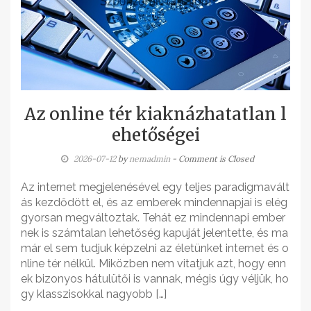
Az online tér kiaknázhatatlan l
ehetőségei
2026-07-12
by
nemadmin
- Comment is Closed
Az internet megjelenésével egy teljes paradigmavált
ás kezdődött el, és az emberek mindennapjai is elég
gyorsan megváltoztak. Tehát ez mindennapi ember
nek is számtalan lehetőség kapuját jelentette, és ma
már el sem tudjuk képzelni az életünket internet és o
nline tér nélkül. Miközben nem vitatjuk azt, hogy enn
ek bizonyos hátulütői is vannak, mégis úgy véljük, ho
gy klasszisokkal nagyobb […]