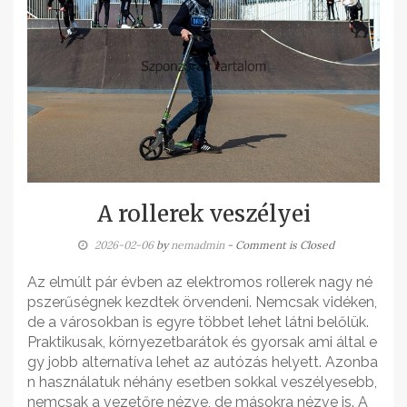
A rollerek veszélyei
2026-02-06
by
nemadmin
- Comment is Closed
Az elmúlt pár évben az elektromos rollerek nagy né
pszerűségnek kezdtek örvendeni. Nemcsak vidéken,
de a városokban is egyre többet lehet látni belőlük.
Praktikusak, környezetbarátok és gyorsak ami által e
gy jobb alternatíva lehet az autózás helyett. Azonba
n használatuk néhány esetben sokkal veszélyesebb,
nemcsak a vezetőre nézve, de másokra nézve is. A