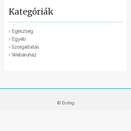
a
p
Kategóriák
o
z
Egészség
á
Egyéb
s
Szolgáltatás
Webáruház
a
© Erohig