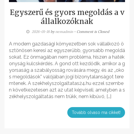
Egyszerű és gyors megoldás a v
állalkozóknak
2026-01-18
by
nemadmin
- Comment is Closed
A modern gazdasági környezetben sok vállalkozó ö
sztönösen keresi az egyszerűbb, gyorsabb megoldá
sokat. Ez önmagában nem probléma, hiszen a haték
onyság kulcskérdés. A gond ott kezdődik, amikor a g
yorsaság a szabályosság rovására megy, és az „oko
s megoldások” valójában jogi bizonytalanságot tere
mtenek. A szekhelyszolgaltatas24.hu ezzel szembe
n következetesen azt az utat képviseli, amelyben a s
zékhelyszolgáltatás nem trükk, nem kibúvó, […]
Tovább olvaso ma cikket!