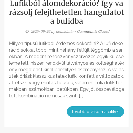
Lufikból álomdekoráció? Így va
rázsolj felejthetetlen hangulatot
a bulidba
2025-09-26
by
nemadmin
- Comment is Closed
Milyen típusú lufikból érdemes dekorálni? A lufi deko
ráció sokkal több, mint néhány felfújt léggömb a sar
okban. A modern rendezvényszervezés egyik kulcse
leme lett, hiszen rendkívül látványos és költséghaték
ony megoldást kínál bármilyen eseményhez. A válas
zték óriási: klasszikus latex lufik, konfettis változatok,
áttetsző vagy mintás típusok, valamint fólia lufik for
mákban, számokban, betűkben. Egy jól összeváloga
tott kombináció nemcsak színt, […]
Tovább olvaso ma cikket!