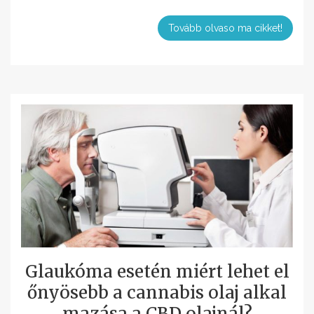
Tovább olvaso ma cikket!
Glaukóma esetén miért lehet el
őnyösebb a cannabis olaj alkal
mazása a CBD olajnál?