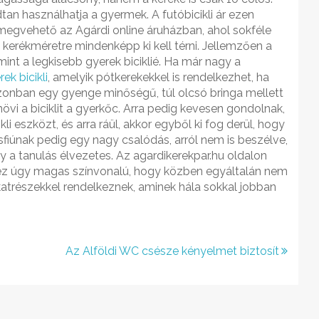
dtan használhatja a gyermek.
A futóbicikli ár ezen
egvehető az Agárdi online áruházban, ahol sokféle
 kerékméretre mindenképp ki kell térni. Jellemzően a
mint a legkisebb gyerek biciklié. Ha már nagy a
ek bicikli
, amelyik pótkerekekkel is rendelkezhet, ha
n azonban egy gyenge minőségű, túl olcsó bringa mellett
övi a biciklit a gyerkőc. Arra pedig kevesen gondolnak,
 eszközt, és arra ráül, akkor egyből ki fog derül, hogy
kisfiúnak pedig egy nagy csalódás, arról nem is beszélve,
 a tanulás élvezetes. Az agardikerekpar.hu oldalon
rt ez úgy magas színvonalú, hogy közben egyáltalán nem
katrészekkel rendelkeznek, aminek hála sokkal jobban
Az Alföldi WC csésze kényelmet biztosít