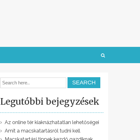
Legutóbbi bejegyzések
Az online tér kiaknázhatatlan lehetőségei
Amit a macskatartásról tudni kell
Macskatartási tippek kezdő gazdiknak