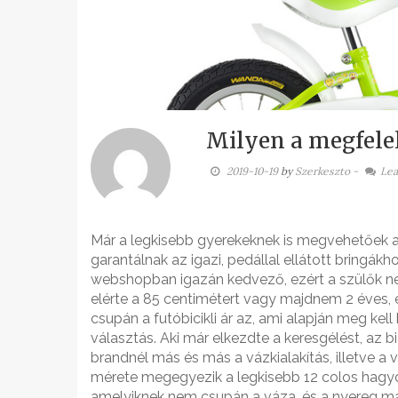
Milyen a megfelel
2019-10-19
by
Szerkeszto
-
Le
Már a legkisebb gyerekeknek is megvehetőek a
garantálnak az igazi, pedállal ellátott bringákh
webshopban igazán kedvező, ezért a szülők ne
elérte a 85 centimétert vagy majdnem 2 éves, 
csupán a futóbicikli ár az, ami alapján meg kel
választás. Aki már elkezdte a keresgélést, az 
brandnél más és más a vázkialakítás, illetve a
mérete megegyezik a legkisebb 12 colos hagyom
amelyiknek nem csupán a váza, és a nyereg ma