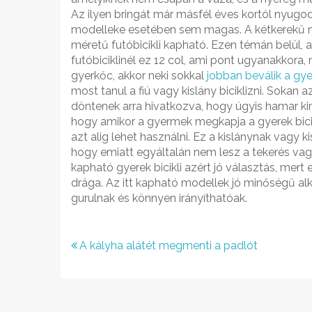
Az ilyen bringát már másfél éves kortól nyugo
modelleke esetében sem magas. A kétkerekű m
méretű futóbicikli kapható. Ezen témán belül, a
futóbiciklinél ez 12 col, ami pont ugyanakkora, 
gyerkőc, akkor neki sokkal
jobban beválik a gyer
most tanul a fiú vagy kislány biciklizni. Soka
döntenek arra hivatkozva, hogy úgyis hamar kin
hogy amikor a gyermek megkapja a gyerek bicikli
azt alig lehet használni. Ez a kislánynak vagy 
hogy emiatt egyáltalán nem lesz a tekerés vagy
kapható gyerek bicikli azért jó választás, me
drága. Az itt kapható modellek jó minőségű al
gurulnak és könnyen irányíthatóak.
Bejegyzés
A kályha alátét megmenti a padlót
navigáció