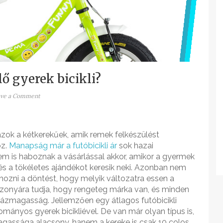
ő gyerek bicikli?
ave a Comment
zok a kétkerekűek, amik remek felkészülést
oz.
Manapság már a futóbicikli ár
sok hazai
m is haboznak a vásárlással akkor, amikor a gyermek
és a tökéletes ajándékot keresik neki. Azonban nem
l hozni a döntést, hogy melyik változatra essen a
bizonyára tudja, hogy rengeteg márka van, és minden
 vázmagasság. Jellemzően egy átlagos futóbicikli
ányos gyerek bicikliével. De van már olyan típus is,
gassága alacsony, hanem a kereke is csak 10 colos.