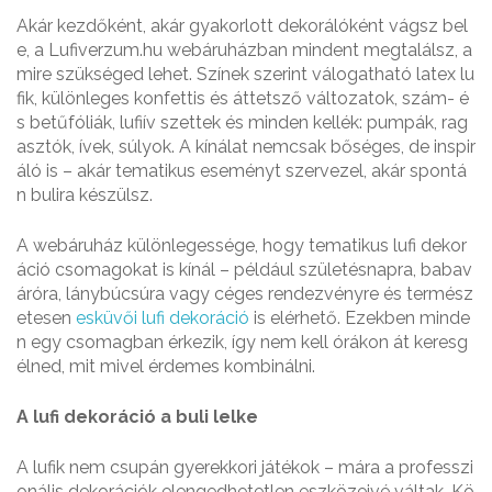
Akár kezdőként, akár gyakorlott dekorálóként vágsz bel
e, a Lufiverzum.hu webáruházban mindent megtalálsz, a
mire szükséged lehet. Színek szerint válogatható latex lu
fik, különleges konfettis és áttetsző változatok, szám- é
s betűfóliák, lufiív szettek és minden kellék: pumpák, rag
asztók, ívek, súlyok. A kínálat nemcsak bőséges, de inspir
áló is – akár tematikus eseményt szervezel, akár spontá
n bulira készülsz.
A webáruház különlegessége, hogy tematikus lufi dekor
áció csomagokat is kínál – például születésnapra, babav
áróra, lánybúcsúra vagy céges rendezvényre és termész
etesen
esküvői lufi dekoráció
is elérhető. Ezekben minde
n egy csomagban érkezik, így nem kell órákon át keresg
élned, mit mivel érdemes kombinálni.
A lufi dekoráció a buli lelke
A lufik nem csupán gyerekkori játékok – mára a professzi
onális dekorációk elengedhetetlen eszközeivé váltak. Kö