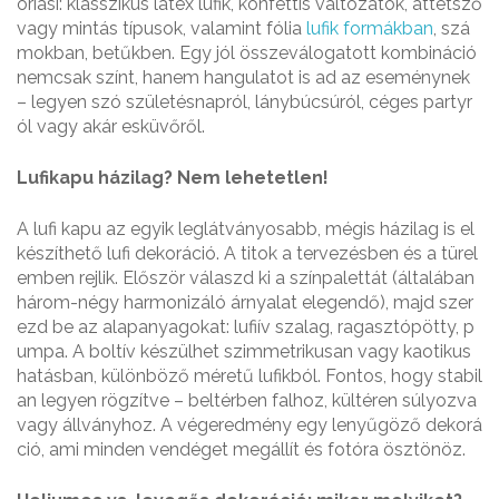
óriási: klasszikus latex lufik, konfettis változatok, áttetsző
vagy mintás típusok, valamint fólia
lufik formákban
, szá
mokban, betűkben. Egy jól összeválogatott kombináció
nemcsak színt, hanem hangulatot is ad az eseménynek
– legyen szó születésnapról, lánybúcsúról, céges partyr
ól vagy akár esküvőről.
Lufikapu házilag? Nem lehetetlen!
A lufi kapu az egyik leglátványosabb, mégis házilag is el
készíthető lufi dekoráció. A titok a tervezésben és a türel
emben rejlik. Először válaszd ki a színpalettát (általában
három-négy harmonizáló árnyalat elegendő), majd szer
ezd be az alapanyagokat: lufiív szalag, ragasztópötty, p
umpa. A boltív készülhet szimmetrikusan vagy kaotikus
hatásban, különböző méretű lufikból. Fontos, hogy stabil
an legyen rögzítve – beltérben falhoz, kültéren súlyozva
vagy állványhoz. A végeredmény egy lenyűgöző dekorá
ció, ami minden vendéget megállít és fotóra ösztönöz.