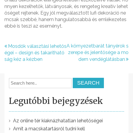
nnyen kezelhetők, látványosak, és rengeteg kreatív lehet
őséget rejtenek. Egy jól megválasztott lufi dekoráció ne
mcsak szebbé, hanem hangulatosabbá és emlékezetes
ebbé is teszi az eseményt.
B
A környezetbarát tányérok s
Mosdók választási lehetős
zerepe és jelentősége a mo
égei – design és takarítható
e
ság kéz a kézben
dern vendéglátásban
j
e
g
y
Legutóbbi bejegyzések
z
é
Az online tér kiaknázhatatlan lehetőségei
s
Amit a macskatartásról tudni kell