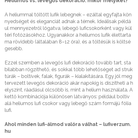
Heliumos vs. levegős dekoráció: mikor melyiket?
A heliummal töltött lufik lebegnek – ezáltal egyfajta kön
nyedséget és eleganciát adnak a térnek. Ideálisak példá
ul mennyezetről lógatva, lebegő luficsokorként vagy kül
téri fotózásokhoz. Ugyanakkor a heliumos lufik élettarta
ma rövidebb (általában 8–12 óra), és a töltésük is költsé
gesebb.
Ezzel szemben a levegős lufi dekoráció tovább tart, sta
bilabban rögzíthető, és sokkal több lehetőséget ad struk
túrák – boltívek, falak, figurák – kialakítására. Egy jól meg
tervezett levegős dekoráció akár napokig is díszítheti a h
elyszínt, ráadásul olcsóbb is, mint a helium használata. A
kettő kombinációja különösen látványos: például boltív
alá heliumos lufi csokor vagy lebegő szám formájú fólia
lufi.
Ahol minden lufi-álmod valóra válhat – lufiverzum.
hu