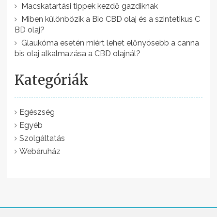
n
Macskatartási tippek kezdő gazdiknak
a
Miben különbözik a Bio CBD olaj és a szintetikus C
BD olaj?
v
Glaukóma esetén miért lehet előnyösebb a canna
i
bis olaj alkalmazása a CBD olajnál?
g
Kategóriák
á
c
i
Egészség
Egyéb
ó
Szolgáltatás
Webáruház