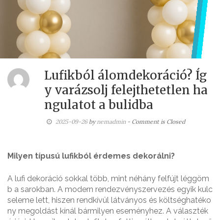
Lufikból álomdekoráció? Íg
y varázsolj felejthetetlen ha
ngulatot a bulidba
2025-09-26
by
nemadmin
- Comment is Closed
Milyen típusú lufikból érdemes dekorálni?
A lufi dekoráció sokkal több, mint néhány felfújt léggöm
b a sarokban. A modern rendezvényszervezés egyik kulc
seleme lett, hiszen rendkívül látványos és költséghatéko
ny megoldást kínál bármilyen eseményhez. A választék