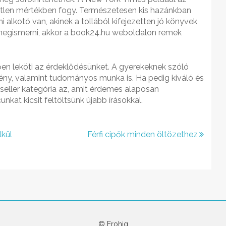
etetlen mértékben fogy. Természetesen kis hazánkban
ni alkotó van, akinek a tollából kifejezetten jó könyvek
 megismerni, akkor a book24.hu weboldalon remek
lően leköti az érdeklődésünket. A gyerekeknek szóló
ény, valamint tudományos munka is. Ha pedig kiváló és
seller kategória az, amit érdemes alaposan
nkat kicsit feltöltsünk újabb írásokkal.
kül
Férfi cipők minden öltözethez
© Erohig