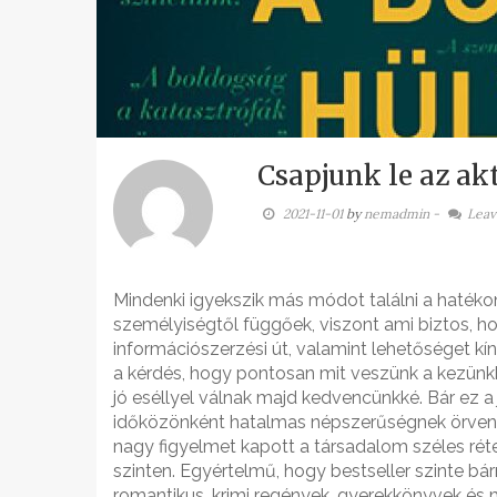
Csapjunk le az akt
2021-11-01
by
nemadmin
-
Leav
Mindenki igyekszik más módot találni a hatéko
személyiségtől függőek, viszont ami biztos, h
információszerzési út, valamint lehetőséget k
a kérdés, hogy pontosan mit veszünk a kezün
jó eséllyel válnak majd kedvencünkké. Bár ez a
időközönként hatalmas népszerűségnek örvende
nagy figyelmet kapott a társadalom széles rét
szinten. Egyértelmű, hogy bestseller szinte bár
romantikus, krimi regények, gyerekkönyvek és 