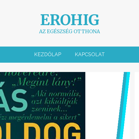
EROHIG
AZ EGÉSZSÉG OTTHONA
KEZDŐLAP
KAPCSOLAT