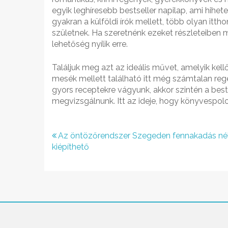
egyik leghíresebb bestseller napilap, ami hih
gyakran a külföldi írók mellett, több olyan ittho
születnek. Ha szeretnénk ezeket részleteiben
lehetőség nyílik erre.
Találjuk meg azt az ideális művet, amelyik kel
mesék mellett található itt még számtalan reg
gyors receptekre vágyunk, akkor szintén a best
megvizsgálnunk. Itt az ideje, hogy könyvespolcu
Bejegyzés
Az öntözőrendszer Szegeden fennakadás nél
kiépíthető
navigáció