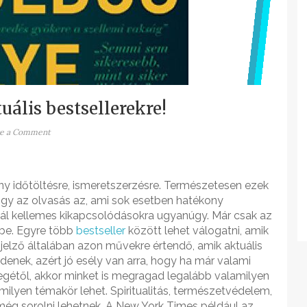
uális bestsellerekre!
e a Comment
ny időtöltésre, ismeretszerzésre. Természetesen ezek
ogy az olvasás az, ami sok esetben hatékony
ínál kellemes kikapcsolódásokra ugyanúgy. Már csak az
kbe. Egyre több
bestseller
között lehet válogatni, amik
 jelző általában azon művekre értendő, amik aktuális
nek, azért jó esély van arra, hogy ha már valami
egétől, akkor minket is megragad legalább valamilyen
milyen témakör lehet. Spiritualitás, természetvédelem,
még sorolni lehetnek. A New York Times például az