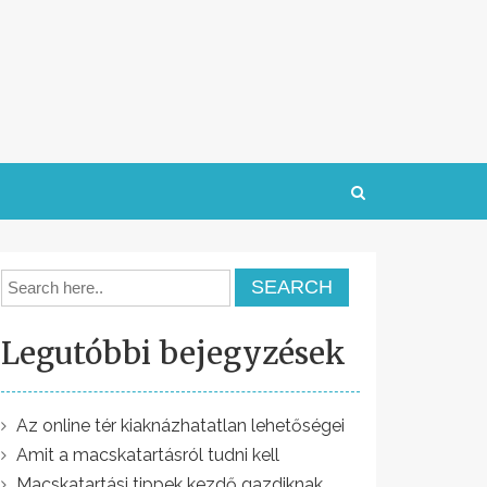
Legutóbbi bejegyzések
Az online tér kiaknázhatatlan lehetőségei
Amit a macskatartásról tudni kell
Macskatartási tippek kezdő gazdiknak