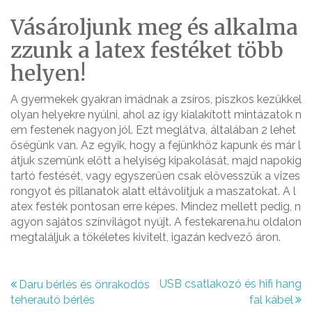
Vásároljunk meg és alkalma
zzunk a latex festéket több
helyen!
A gyermekek gyakran imádnak a zsíros, piszkos kezükkel
olyan helyekre nyúlni, ahol az így kialakított mintázatok n
em festenek nagyon jól. Ezt meglátva, általában 2 lehet
őségünk van. Az egyik, hogy a fejünkhöz kapunk és már l
átjuk szemünk előtt a helyiség kipakolását, majd napokig
tartó festését, vagy egyszerűen csak elővesszük a vizes
rongyot és pillanatok alatt eltávolítjuk a maszatokat. A l
atex festék pontosan erre képes. Mindez mellett pedig, n
agyon sajátos színvilágot nyújt. A festekarena.hu oldalon
megtaláljuk a tökéletes kivitelt, igazán kedvező áron.
B
USB csatlakozó és hifi hang
Daru bérlés és önrakodós
teherautó bérlés
fal kábel
e