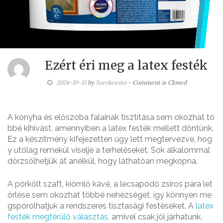
Ezért éri meg a latex festék
2024-10-31
by
Szerkeszto
- Comment is Closed
A konyha és előszoba falainak tisztítása sem okozhat tö
bbé kihívást, amennyiben a latex festék mellett döntünk.
Ez a készítmény kifejezetten úgy lett megtervezve, hog
y utólag remekül viselje a terheléseket. Sok alkalommal
dörzsölhetjük át anélkül, hogy láthatóan megkopna.
A pörkölt szaft, kiömlő kávé, a lecsapódó zsíros pára let
örlése sem okozhat többé nehézséget, így könnyen me
gspórolhatjuk a rendszeres tisztasági festéseket. A
latex
festék megtérülő választás
, amivel csak jól járhatunk.