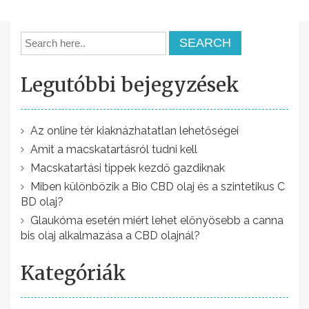
j
e
g
Legutóbbi bejegyzések
y
z
é
Az online tér kiaknázhatatlan lehetőségei
Amit a macskatartásról tudni kell
s
Macskatartási tippek kezdő gazdiknak
n
Miben különbözik a Bio CBD olaj és a szintetikus C
a
BD olaj?
v
Glaukóma esetén miért lehet előnyösebb a canna
bis olaj alkalmazása a CBD olajnál?
i
g
Kategóriák
á