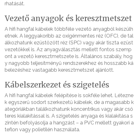
rhatását.
Vezető anyagok és keresztmetszet
A hifi hangfal kábelek többféle vezető anyagból készülh
etnek. A leggyakoribb az oxigénmentes réz (OFC), de tal
álkozhatunk ezüstözött réz (SPC) vagy akár tiszta ezüst
vezetőkkel is. Az anyagválasztás mellett fontos szemp
ont a vezető keresztmetszete is. Általános szabály, hog
y nagyobb teljesítményű rendszerekhez és hosszabb ká
belezéshez vastagabb keresztmetszet ajánlott.
Kábelszerkezet és szigetelés
A hifi hangfal kábelek felépítése is sokféle lehet. Létezne
k egyszerű sodort szerkezetű kábelek, de a magasabb k
ategóriákban találkozhatunk koncentrikus vagy akár cső
teres kialakítással is. A szigetelés anyaga és kialakítása s
zintén befolyásolja a hangzást – a PVC mellett gyakori a
teflon vagy polietilén használata.