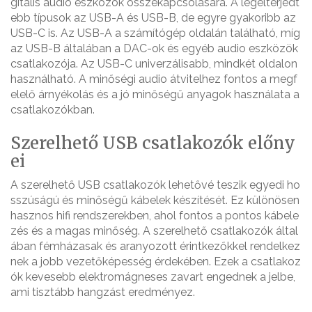
gitális audio eszközök összekapcsolására. A legelterjedt
ebb típusok az USB-A és USB-B, de egyre gyakoribb az
USB-C is. Az USB-A a számítógép oldalán található, míg
az USB-B általában a DAC-ok és egyéb audio eszközök
csatlakozója. Az USB-C univerzálisabb, mindkét oldalon
használható. A minőségi audio átvitelhez fontos a megf
elelő árnyékolás és a jó minőségű anyagok használata a
csatlakozókban.
Szerelhető USB csatlakozók előny
ei
A szerelhető USB csatlakozók lehetővé teszik egyedi ho
sszúságú és minőségű kábelek készítését. Ez különösen
hasznos hifi rendszerekben, ahol fontos a pontos kábele
zés és a magas minőség. A szerelhető csatlakozók által
ában fémházasak és aranyozott érintkezőkkel rendelkez
nek a jobb vezetőképesség érdekében. Ezek a csatlakoz
ók kevesebb elektromágneses zavart engednek a jelbe,
ami tisztább hangzást eredményez.