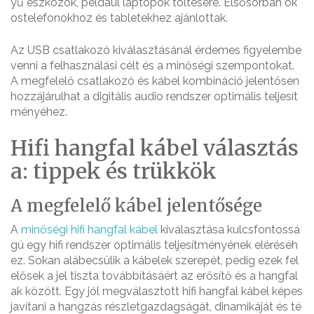
yű eszközök, például laptopok töltésére. Elsősorban ok
ostelefonokhoz és tabletekhez ajánlottak.
Az USB csatlakozó kiválasztásánál érdemes figyelembe
venni a felhasználási célt és a minőségi szempontokat.
A megfelelő csatlakozó és kábel kombináció jelentősen
hozzájárulhat a digitális audio rendszer optimális teljesít
ményéhez.
Hifi hangfal kábel választás
a: tippek és trükkök
A megfelelő kábel jelentősége
A
minőségi hifi hangfal kábel
kiválasztása kulcsfontossá
gú egy hifi rendszer optimális teljesítményének eléréséh
ez. Sokan alábecsülik a kábelek szerepét, pedig ezek fel
elősek a jel tiszta továbbításáért az erősítő és a hangfal
ak között. Egy jól megválasztott hifi hangfal kábel képes
javítani a hangzás részletgazdagságát, dinamikáját és té