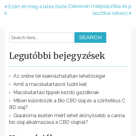
B
Debrecen mellplasztika és p
Ezért éri meg a latex festé
k
lasztikai sebész
e
j
e
g
Legutóbbi bejegyzések
y
z
é
Az online tér kiaknázhatatlan lehetőségei
Amit a macskatartásról tudni kell
s
Macskatartási tippek kezdő gazdiknak
n
Miben különbözik a Bio CBD olaj és a szintetikus C
a
BD olaj?
v
Glaukóma esetén miért lehet előnyösebb a canna
bis olaj alkalmazása a CBD olajnál?
i