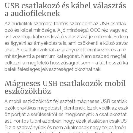
USB csatlakozó és kábel választás
a audiofileknek
Az audiofilek számára fontos szempont az USB csatlak
ozó és kábel minősége. A jó minőségű OCC réz vagy ez
üst vezetőjű kábelek kiváló választást jelentenek. Érdem
es figyelni az árnyékolásra is, ami csökkenti a külső zavar
okat. A csatlakozóknál az aranyozott érintkezők és a fé
mház jelenti a prémium kategóriát. Nem szabad megfel
edkezni a megfelelő hosszúságról sem – a túl hosszú ká
belek felesleges jelveszteséget okozhatnak.
Mágneses USB csatlakozók mobil
eszközökhöz
A mobil eszközökhöz fejlesztett mágneses USB csatlak
ozók praktikus megoldást jelentenek. Ezek védik az eszk
öz portját a sérülésektől és megkönnyítik a csatlakoztat
ást. Fontos tudni azonban, hogy ezek általában csak US
B 2.0 szabványúak és nem alkalmasak nagy teljesítmén