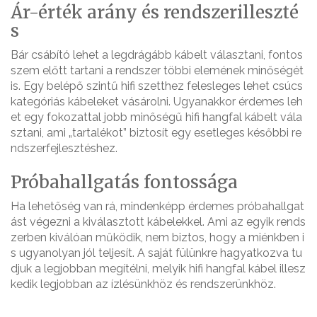
Ár-érték arány és rendszerilleszté
s
Bár csábító lehet a legdrágább kábelt választani, fontos
szem előtt tartani a rendszer többi elemének minőségét
is. Egy belépő szintű hifi szetthez felesleges lehet csúcs
kategóriás kábeleket vásárolni. Ugyanakkor érdemes leh
et egy fokozattal jobb minőségű hifi hangfal kábelt vála
sztani, ami „tartalékot” biztosít egy esetleges későbbi re
ndszerfejlesztéshez.
Próbahallgatás fontossága
Ha lehetőség van rá, mindenképp érdemes próbahallgat
ást végezni a kiválasztott kábelekkel. Ami az egyik rends
zerben kiválóan működik, nem biztos, hogy a miénkben i
s ugyanolyan jól teljesít. A saját fülünkre hagyatkozva tu
djuk a legjobban megítélni, melyik hifi hangfal kábel illesz
kedik legjobban az ízlésünkhöz és rendszerünkhöz.