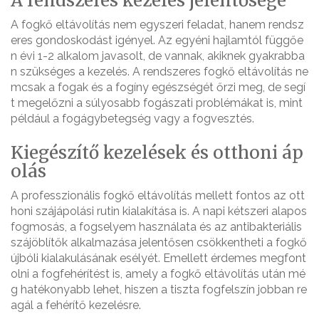
A rendszeres kezelés jelentősége
A fogkő eltávolítás nem egyszeri feladat, hanem rendsz
eres gondoskodást igényel. Az egyéni hajlamtól függőe
n évi 1-2 alkalom javasolt, de vannak, akiknek gyakrabba
n szükséges a kezelés. A rendszeres fogkő eltávolítás ne
mcsak a fogak és a fogíny egészségét őrzi meg, de segí
t megelőzni a súlyosabb fogászati problémákat is, mint
például a fogágybetegség vagy a fogvesztés.
Kiegészítő kezelések és otthoni áp
olás
A professzionális fogkő eltávolítás mellett fontos az ott
honi szájápolási rutin kialakítása is. A napi kétszeri alapos
fogmosás, a fogselyem használata és az antibakteriális
szájöblítők alkalmazása jelentősen csökkentheti a fogkő
újbóli kialakulásának esélyét. Emellett érdemes megfont
olni a fogfehérítést is, amely a fogkő eltávolítás után mé
g hatékonyabb lehet, hiszen a tiszta fogfelszín jobban re
agál a fehérítő kezelésre.