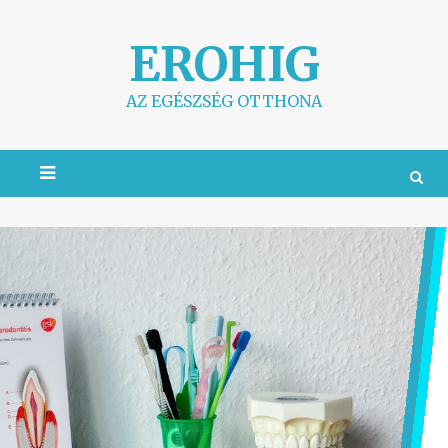
S
k
EROHIG
i
p
t
AZ EGÉSZSÉG OTTHONA
o
c
o
n
t
e
n
t