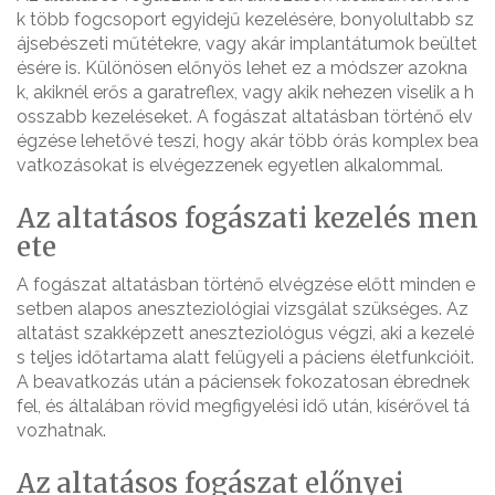
k több fogcsoport egyidejű kezelésére, bonyolultabb sz
ájsebészeti műtétekre, vagy akár implantátumok beültet
ésére is. Különösen előnyös lehet ez a módszer azokna
k, akiknél erős a garatreflex, vagy akik nehezen viselik a h
osszabb kezeléseket. A fogászat altatásban történő elv
égzése lehetővé teszi, hogy akár több órás komplex bea
vatkozásokat is elvégezzenek egyetlen alkalommal.
Az altatásos fogászati kezelés men
ete
A fogászat altatásban történő elvégzése előtt minden e
setben alapos aneszteziológiai vizsgálat szükséges. Az
altatást szakképzett aneszteziológus végzi, aki a kezelé
s teljes időtartama alatt felügyeli a páciens életfunkcióit.
A beavatkozás után a páciensek fokozatosan ébrednek
fel, és általában rövid megfigyelési idő után, kísérővel tá
vozhatnak.
Az altatásos fogászat előnyei