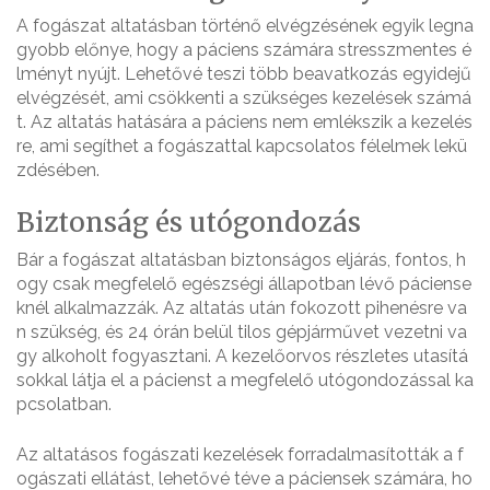
A fogászat altatásban történő elvégzésének egyik legna
gyobb előnye, hogy a páciens számára stresszmentes é
lményt nyújt. Lehetővé teszi több beavatkozás egyidejű
elvégzését, ami csökkenti a szükséges kezelések számá
t. Az altatás hatására a páciens nem emlékszik a kezelés
re, ami segíthet a fogászattal kapcsolatos félelmek lekü
zdésében.
Biztonság és utógondozás
Bár a fogászat altatásban biztonságos eljárás, fontos, h
ogy csak megfelelő egészségi állapotban lévő páciense
knél alkalmazzák. Az altatás után fokozott pihenésre va
n szükség, és 24 órán belül tilos gépjárművet vezetni va
gy alkoholt fogyasztani. A kezelőorvos részletes utasítá
sokkal látja el a pácienst a megfelelő utógondozással ka
pcsolatban.
Az altatásos fogászati kezelések forradalmasították a f
ogászati ellátást, lehetővé téve a páciensek számára, ho