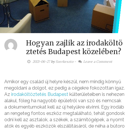
Hogyan zajlik az irodaköltö
ztetés Budapest közelében?
2021-06-27
by
Szerkeszto
-
Leave a Comment
Amikor egy család új helyre készül, nem mindig könnyű
megoldani a dolgot, ez pedig a cégekre fokozottan igaz.
Az
irodaköltöztetés Budapest
külterületeiben is nehezen
alakul, főleg ha nagyobb épületről van szó és nemcsak
a dokumentumokat kell az új helyükre elvinni. Egy irodáb
an rengeteg fontos eszköz megtalálható, tehát gondosk
odni kell az asztalok, a székek, a számítógépek, a nyomt
atók és egyéb eszközök elszállításáról, de néha a bútoro