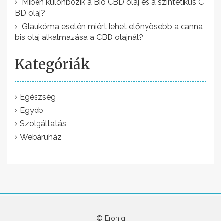
a
Miben különbözik a Bio CBD olaj és a szintetikus C
BD olaj?
v
Glaukóma esetén miért lehet előnyösebb a canna
i
bis olaj alkalmazása a CBD olajnál?
g
Kategóriák
á
c
i
Egészség
Egyéb
ó
Szolgáltatás
Webáruház
© Erohig