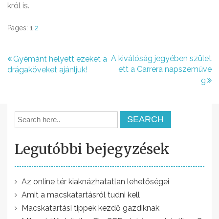
król is.
Pages:
1
2
B
A kiválóság jegyében szület
Gyémánt helyett ezeket a
ett a Carrera napszemüve
drágaköveket ajánljuk!
e
g
j
e
g
y
Legutóbbi bejegyzések
z
é
Az online tér kiaknázhatatlan lehetőségei
s
Amit a macskatartásról tudni kell
n
Macskatartási tippek kezdő gazdiknak