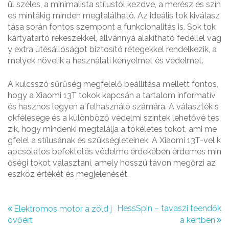
ül széles, a minimalista stílustól kezdve, a merész és szín
es mintákig minden megtalálható. Az ideális tok kiválasz
tása során fontos szempont a funkcionalitás is. Sok tok
kártyatartó rekeszekkel, állvánnyá alakítható fedéllel vag
y extra ütésállóságot biztosító rétegekkel rendelkezik, a
melyek növelik a használati kényelmet és védelmet.
A kulcsszó sűrűség megfelelő beállítása mellett fontos,
hogy a Xiaomi 13T tokok kapcsán a tartalom informatív
és hasznos legyen a felhasználó számára. A választék s
okfélesége és a különböző védelmi szintek lehetővé tes
zik, hogy mindenki megtalálja a tökéletes tokot, ami me
gfelel a stílusának és szükségleteinek. A Xiaomi 13T-vel k
apcsolatos befektetés védelme érdekében érdemes min
őségi tokot választani, amely hosszú távon megőrzi az
eszköz értékét és megjelenését.
B
HessSpin – tavaszi teendők
Elektromos motor a zöld j
övőért
a kertben
e