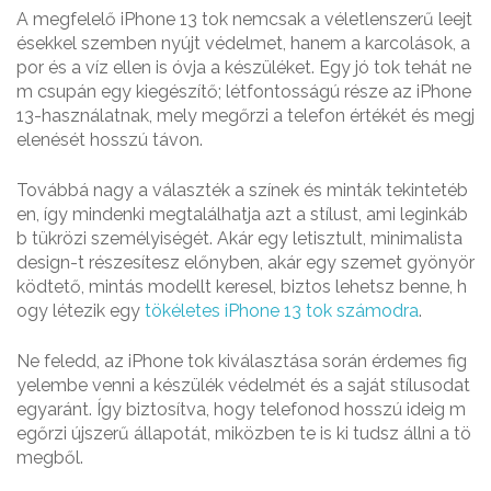
A megfelelő iPhone 13 tok nemcsak a véletlenszerű leejt
ésekkel szemben nyújt védelmet, hanem a karcolások, a
por és a víz ellen is óvja a készüléket. Egy jó tok tehát ne
m csupán egy kiegészítő; létfontosságú része az iPhone
13-használatnak, mely megőrzi a telefon értékét és megj
elenését hosszú távon.
Továbbá nagy a választék a színek és minták tekintetéb
en, így mindenki megtalálhatja azt a stílust, ami leginkáb
b tükrözi személyiségét. Akár egy letisztult, minimalista
design-t részesítesz előnyben, akár egy szemet gyönyör
ködtető, mintás modellt keresel, biztos lehetsz benne, h
ogy létezik egy
tökéletes iPhone 13 tok számodra
.
Ne feledd, az iPhone tok kiválasztása során érdemes fig
yelembe venni a készülék védelmét és a saját stílusodat
egyaránt. Így biztosítva, hogy telefonod hosszú ideig m
egőrzi újszerű állapotát, miközben te is ki tudsz állni a tö
megből.