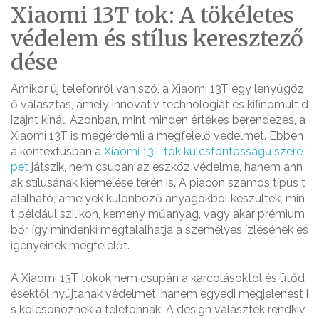
Xiaomi 13T tok: A tökéletes
védelem és stílus keresztező
dése
Amikor új telefonról van szó, a Xiaomi 13T egy lenyűgöz
ő választás, amely innovatív technológiát és kifinomult d
izájnt kínál. Azonban, mint minden értékes berendezés, a
Xiaomi 13T is megérdemli a megfelelő védelmet. Ebben
a kontextusban a
Xiaomi 13T tok kulcsfontosságú szere
pet
játszik, nem csupán az eszköz védelme, hanem ann
ak stílusának kiemelése terén is. A piacon számos típus t
alálható, amelyek különböző anyagokból készültek, min
t például szilikon, kemény műanyag, vagy akár prémium
bőr, így mindenki megtalálhatja a személyes ízlésének és
igényeinek megfelelőt.
A Xiaomi 13T tokok nem csupán a karcolásoktól és ütőd
ésektől nyújtanak védelmet, hanem egyedi megjelenést i
s kölcsönöznek a telefonnak. A design választék rendkív