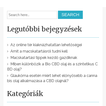
j
e
g
Legutóbbi bejegyzések
y
z
é
Az online tér kiaknázhatatlan lehetőségei
Amit a macskatartásról tudni kell
s
Macskatartási tippek kezdő gazdiknak
n
Miben különbözik a Bio CBD olaj és a szintetikus C
a
BD olaj?
v
Glaukóma esetén miért lehet előnyösebb a canna
bis olaj alkalmazása a CBD olajnál?
i
g
Kategóriák
á