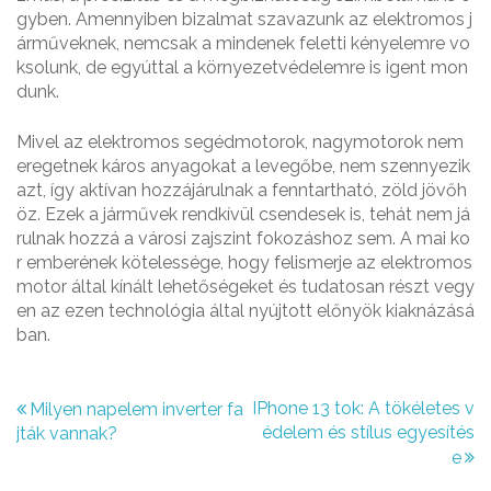
gyben. Amennyiben bizalmat szavazunk az elektromos j
árműveknek, nemcsak a mindenek feletti kényelemre vo
ksolunk, de egyúttal a környezetvédelemre is igent mon
dunk.
Mivel az elektromos segédmotorok, nagymotorok nem
eregetnek káros anyagokat a levegőbe, nem szennyezik
azt, így aktívan hozzájárulnak a fenntartható, zöld jövőh
öz. Ezek a járművek rendkívül csendesek is, tehát nem já
rulnak hozzá a városi zajszint fokozáshoz sem. A mai ko
r emberének kötelessége, hogy felismerje az elektromos
motor által kínált lehetőségeket és tudatosan részt vegy
en az ezen technológia által nyújtott előnyök kiaknázásá
ban.
B
IPhone 13 tok: A tökéletes v
Milyen napelem inverter fa
édelem és stílus egyesítés
jták vannak?
e
e
j