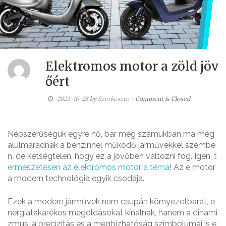
Elektromos motor a zöld jöv
őért
2023-10-28
by
Szerkeszto
- Comment is Closed
Népszerűségük egyre nő, bár még számukban ma még
alulmaradnak a benzinnel működő járművekkel szembe
n, de kétségtelen, hogy ez a jövőben változni fog. Igen,
t
ermészetesen az elektromos motor a téma
! Az e motor
a modern technológia egyik csodája.
Ezek a modern járművek nem csupán környezetbarát, e
nergiatakarékos megoldásokat kínálnak, hanem a dinami
zmus, a precizitás és a megbízhatóság szimbólumai is e