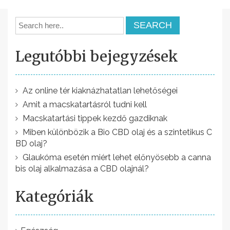
e
g
y
Legutóbbi bejegyzések
z
é
Az online tér kiaknázhatatlan lehetőségei
s
Amit a macskatartásról tudni kell
n
Macskatartási tippek kezdő gazdiknak
a
Miben különbözik a Bio CBD olaj és a szintetikus C
BD olaj?
v
Glaukóma esetén miért lehet előnyösebb a canna
i
bis olaj alkalmazása a CBD olajnál?
g
Kategóriák
á
c