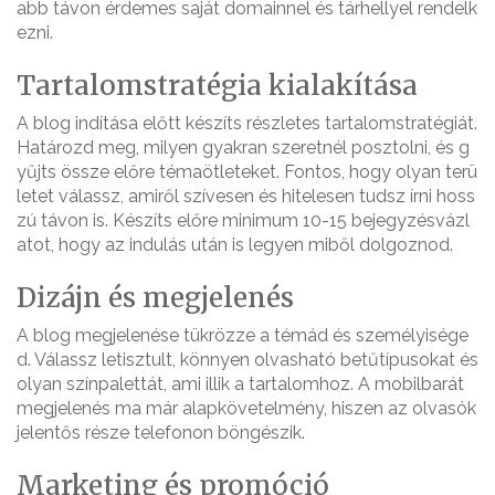
abb távon érdemes saját domainnel és tárhellyel rendelk
ezni.
Tartalomstratégia kialakítása
A blog indítása előtt készíts részletes tartalomstratégiát.
Határozd meg, milyen gyakran szeretnél posztolni, és g
yűjts össze előre témaötleteket. Fontos, hogy olyan terü
letet válassz, amiről szívesen és hitelesen tudsz írni hoss
zú távon is. Készíts előre minimum 10-15 bejegyzésvázl
atot, hogy az indulás után is legyen miből dolgoznod.
Dizájn és megjelenés
A blog megjelenése tükrözze a témád és személyisége
d. Válassz letisztult, könnyen olvasható betűtípusokat és
olyan színpalettát, ami illik a tartalomhoz. A mobilbarát
megjelenés ma már alapkövetelmény, hiszen az olvasók
jelentős része telefonon böngészik.
Marketing és promóció