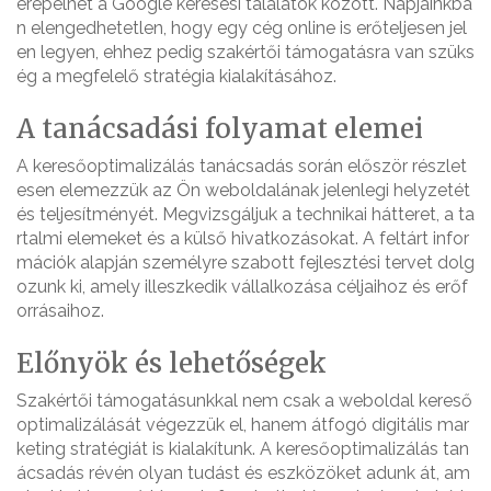
erepelhet a Google keresési találatok között. Napjainkba
n elengedhetetlen, hogy egy cég online is erőteljesen jel
en legyen, ehhez pedig szakértői támogatásra van szüks
ég a megfelelő stratégia kialakításához.
A tanácsadási folyamat elemei
A keresőoptimalizálás tanácsadás során először részlet
esen elemezzük az Ön weboldalának jelenlegi helyzetét
és teljesítményét. Megvizsgáljuk a technikai hátteret, a ta
rtalmi elemeket és a külső hivatkozásokat. A feltárt infor
mációk alapján személyre szabott fejlesztési tervet dolg
ozunk ki, amely illeszkedik vállalkozása céljaihoz és erőf
orrásaihoz.
Előnyök és lehetőségek
Szakértői támogatásunkkal nem csak a weboldal kereső
optimalizálását végezzük el, hanem átfogó digitális mar
keting stratégiát is kialakítunk. A keresőoptimalizálás tan
ácsadás révén olyan tudást és eszközöket adunk át, am