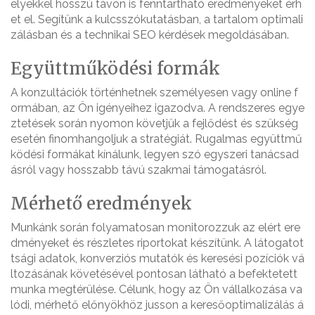
elyekkel hosszú távon is fenntartható eredményeket érh
et el. Segítünk a kulcsszókutatásban, a tartalom optimali
zálásban és a technikai SEO kérdések megoldásában.
Együttműködési formák
A konzultációk történhetnek személyesen vagy online f
ormában, az Ön igényeihez igazodva. A rendszeres egye
ztetések során nyomon követjük a fejlődést és szükség
esetén finomhangoljuk a stratégiát. Rugalmas együttmű
ködési formákat kínálunk, legyen szó egyszeri tanácsad
ásról vagy hosszabb távú szakmai támogatásról.
Mérhető eredmények
Munkánk során folyamatosan monitorozzuk az elért ere
dményeket és részletes riportokat készítünk. A látogatot
tsági adatok, konverziós mutatók és keresési pozíciók vá
ltozásának követésével pontosan látható a befektetett
munka megtérülése. Célunk, hogy az Ön vállalkozása va
lódi, mérhető előnyökhöz jusson a keresőoptimalizálás á