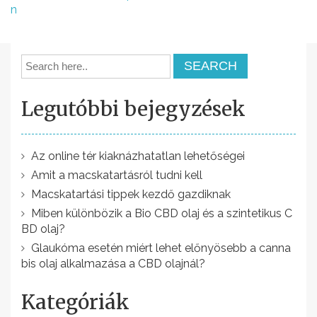
e
n
j
e
g
y
Legutóbbi bejegyzések
z
é
Az online tér kiaknázhatatlan lehetőségei
s
Amit a macskatartásról tudni kell
n
Macskatartási tippek kezdő gazdiknak
a
Miben különbözik a Bio CBD olaj és a szintetikus C
BD olaj?
v
Glaukóma esetén miért lehet előnyösebb a canna
i
bis olaj alkalmazása a CBD olajnál?
g
Kategóriák
á