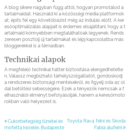
A blog sikere nagyban függ attól, hogyan promotálod a
tartalmaidat. Használd ki a közösségi média platformok
at, építs fel egy követőbázist még az indulás előtt. A ker
esőoptimalizálás alapjait is érdemes elsajátítani, hogy a t
artalmaid könnyebben megtalálhatóak legyenek. Rends
zeresen posztolj új tartalmakat és lépj kapcsolatba más
bloggerekkel is a témádban.
Technikai alapok
A megfelelő technikai háttér biztosítása elengedhetetle
n. Válassz megbízható tárhelyszolgáltatót, gondoskodj
a rendszeres biztonsági mentésekről, és figyelj oda az ol
dal betöltési sebességére. Ezek a tényezők nemcsak a f
elhasználói élményt befolyásolják, hanem a keresőmoto
rokban való helyezést is.
B
Toyota Rav4 felni és Skoda
Cukorbetegség tünetei és
mofetta kezelés Budapeste
Fabia alufelni