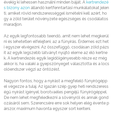
évekig ki lehessen használni minden báját. A
kertrendezé
s bizony azon
állandó kertfenntartási munkálatokat jelen
ti, amiket rövid rendszerességgel ismételni kell azért, ho
gy a zöld terület növényzete egészséges és csodálatos
maradjon.
Az egyik legfontosabb teendő, amit nem lehet megkerül
ni és lehetetlen elfelejteni, az a fűnyírás. Érdemes ezt het
i egyszer elvégezni. Az összefüggő, csodásan zöld pázs
it az egyik legszebb látványt nyújtó eleme az élő kertne
k. A kertrendezés egyik legidőigényesebb része ez még
akkor is, ha valaki a gyepszőnyeget választotta és a locs
olóendszer végzi az öntözést.
Nagyon fontos, hogy a nyírást a megfelelő fűnyírógépp
el végezze a tulaj. Az igazán szép gyep heti rendszeress
égű nyírást igényel, borotvaéles pengéjű fűnyírógéppel.
De nem lehet megfeledkezni a sövényről és annak gond
ozásáról sem. Szerencsére erre sok helyen elég évente p
árszor, maximum havonta egyszer sort keríteni.