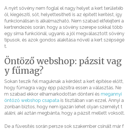
A nyírt sövény nem foglal el nagy helyet a kert területéb
ől, kiegészíti, sőt, helyettesítheti is az épített kerítést, így
funkcionálisan is alkalmazható. Nem szabad elfelejteni a
kertrendezés során, hogy a sövény szerepe sokkal több
egy sima funkciónál, ugyanis a jól megválasztott sövény
típusok, és azok gondos alakítása növeli a kert szépségé
t.
Öntöző webshop: pázsit vag
y fűmag?
Sokan teszik fel maguknak a kérdést a kert építése előtt,
hogy fűmagra vagy épp pázsitra essen a választás. Ne
m szabad ekkor elhamarkodottan dönteni és
megannyi
öntöző webshop csapata
is tisztában van ezzel. Annyi a
zonban biztos, hogy nem igazán lehet olyan személyt t
alálni, aki aztán megbánta, hogy a pázsit mellett voksolt.
De a füvesítés során persze sok szakember csinált már f