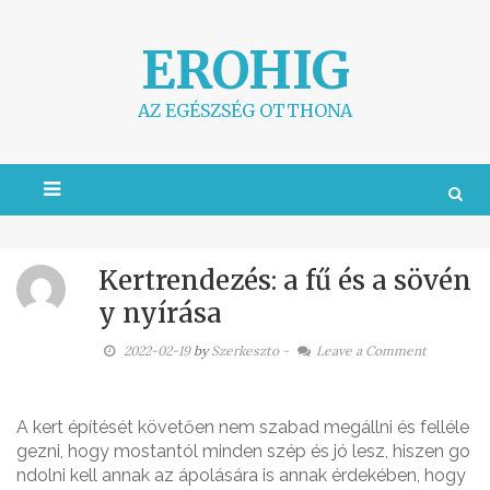
S
k
EROHIG
i
p
t
AZ EGÉSZSÉG OTTHONA
o
c
o
n
t
e
n
t
Kertrendezés: a fű és a sövén
y nyírása
2022-02-19
by
Szerkeszto
-
Leave a Comment
A kert építését követően nem szabad megállni és felléle
gezni, hogy mostantól minden szép és jó lesz, hiszen go
ndolni kell annak az ápolására is annak érdekében, hogy