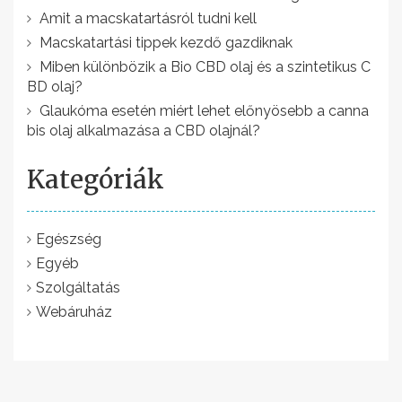
s
Amit a macskatartásról tudni kell
n
Macskatartási tippek kezdő gazdiknak
a
Miben különbözik a Bio CBD olaj és a szintetikus C
BD olaj?
v
Glaukóma esetén miért lehet előnyösebb a canna
i
bis olaj alkalmazása a CBD olajnál?
g
Kategóriák
á
c
i
Egészség
Egyéb
ó
Szolgáltatás
Webáruház