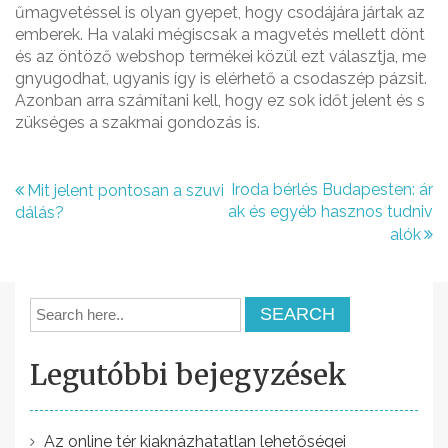
űmagvetéssel is olyan gyepet, hogy csodájára jártak az
emberek. Ha valaki mégiscsak a magvetés mellett dönt
és az öntöző webshop termékei közül ezt választja, me
gnyugodhat, ugyanis így is elérhető a csodaszép pázsit.
Azonban arra számítani kell, hogy ez sok időt jelent és s
zükséges a szakmai gondozás is.
B
Iroda bérlés Budapesten: ár
Mit jelent pontosan a szuvi
ak és egyéb hasznos tudniv
dálás?
e
alók
j
e
g
y
Legutóbbi bejegyzések
z
é
Az online tér kiaknázhatatlan lehetőségei