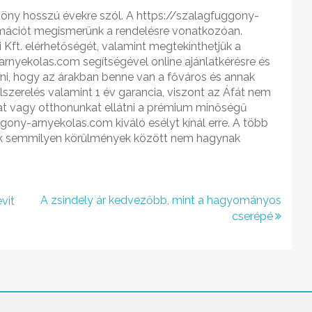
göny hosszú évekre szól. A https://szalagfuggony-
rmációt megismerünk a rendelésre vonatkozóan.
 Kft. elérhetőségét, valamint megtekinthetjük a
rnyekolas.com segítségével online ajánlatkérésre és
dni, hogy az árakban benne van a főváros és annak
elszerelés valamint 1 év garancia, viszont az Áfát nem
at vagy otthonunkat ellátni a prémium minőségű
gony-arnyekolas.com kiváló esélyt kínál erre. A több
kek semmilyen körülmények között nem hagynak
A zsindely ár kedvezőbb, mint a hagyományos
vit
cserépé