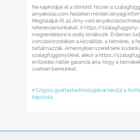
Ne kapkodjuk el a döntést, hiszen a szalagfüg
arnyekolas.com felületen minden lényegi info
Megtaláljuk itt az Árny-véd árnyékolástechnikai
referenciamunkákat. A https://szalagfuggony-a
megrendelésre is esély kínálkozik. Érdemes tu
vonzáskörzetében a kiszállítás, a felmérés, a f
tartalmazzák. Amennyiben szeretnénk irodánk
szalagfüggönyökkel, akkor a https://szalagfug
évtizedes háttér garancia arra, hogy a termé
cserben bennünket.
Bejegyzés
Szigorú gyártástechnológiával készül a Notte
kapszula
navigáció