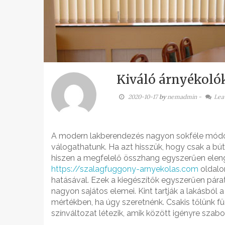
Kiváló árnyékoló
2020-10-17
by
nemadmin
-
Lea
A modern lakberendezés nagyon sokféle módon
válogathatunk. Ha azt hisszük, hogy csak a bút
hiszen a megfelelő összhang egyszerűen eleng
https://szalagfuggony-arnyekolas.com
oldalo
hatásával. Ezek a kiegészítők egyszerűen pár
nagyon sajátos elemei. Kint tartják a lakásból a
mértékben, ha úgy szeretnénk. Csakis tőlünk f
színváltozat létezik, amik között igényre szabo