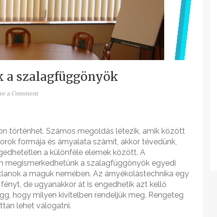
k a szalagfüggönyök
ve a Comment
 történhet. Számos megoldás létezik, amik között
orok formája és árnyalata számít, akkor tévedünk,
edhetetlen a különféle elemek között. A
n megismerkedhetünk a szalagfüggönyök egyedi
atlanok a maguk nemében. Az árnyékolástechnika egy
 fényt, de ugyanakkor át is engedhetik azt kellő
ügg, hogy milyen kivitelben rendeljük meg. Rengeteg
ttan lehet válogatni.