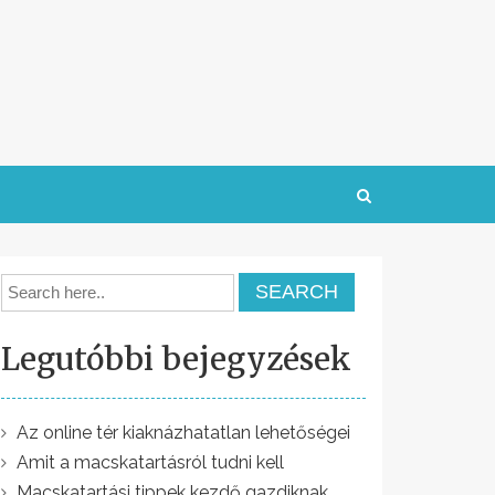
Legutóbbi bejegyzések
Az online tér kiaknázhatatlan lehetőségei
Amit a macskatartásról tudni kell
Macskatartási tippek kezdő gazdiknak