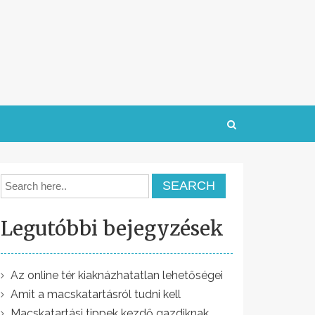
Legutóbbi bejegyzések
Az online tér kiaknázhatatlan lehetőségei
Amit a macskatartásról tudni kell
Macskatartási tippek kezdő gazdiknak