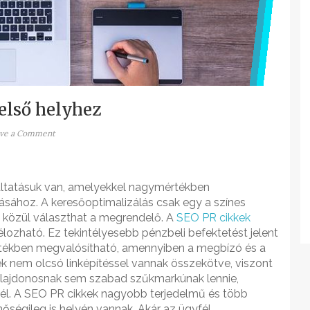
első helyhez
ve a Comment
áltatásuk van, amelyekkel nagymértékben
tásához. A keresőoptimalizálás csak egy a színes
ió közül választhat a megrendelő. A
SEO PR cikkek
lozható. Ez tekintélyesebb pénzbeli befektetést jelent
mértékben megvalósítható, amennyiben a megbízó és a
 nem olcsó linképítéssel vannak összekötve, viszont
gtulajdonosnak sem szabad szűkmarkúnak lennie,
l. A SEO PR cikkek nagyobb terjedelmű és több
őségileg is helyén vannak. Akár az ügyfél