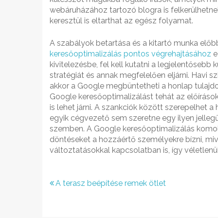
webáruházához tartozó blogra is felkerülhetn
keresztül is eltarthat az egész folyamat.
A szabályok betartása és a kitartó munka elő
keresőoptimalizálás pontos végrehajtásához
e
kivitelezésbe, fel kell kutatni a legjelentősebb 
stratégiát és annak megfelelően eljárni. Havi sz
akkor a Google megbüntetheti a honlap tulajdono
Google keresőoptimalizálást tehát az előíráso
is lehet járni. A szankciók között szerepelhet a h
egyik cégvezető sem szeretne egy ilyen jellegű
szemben. A Google keresőoptimalizálás komoly
döntéseket a hozzáértő személyekre bízni, miv
változtatásokkal kapcsolatban is, így véletlenü
Bejegyzés
A terasz beépítése remek ötlet
navigáció