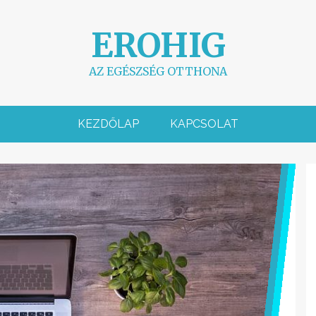
EROHIG
AZ EGÉSZSÉG OTTHONA
KEZDŐLAP
KAPCSOLAT