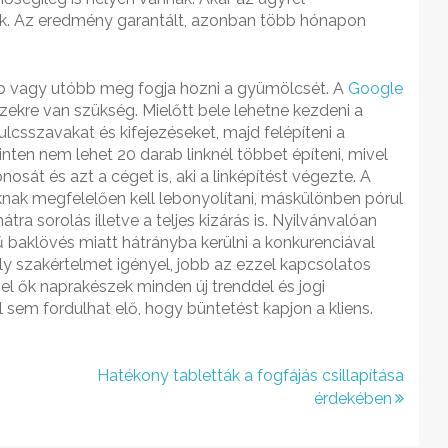
ek. Az eredmény garantált, azonban több hónapon
bb vagy utóbb meg fogja hozni a gyümölcsét. A
Google
zekre van szükség. Mielőtt bele lehetne kezdeni a
kulcsszavakat és kifejezéseket, majd felépíteni a
inten nem lehet 20 darab linknél többet építeni, mivel
sát és azt a céget is, aki a linképítést végezte. A
knak megfelelően kell lebonyolítani, máskülönben pórul
átra sorolás illetve a teljes kizárás is. Nyilvánvalóan
 baklövés miatt hátrányba kerülni a konkurenciával
 szakértelmet igényel, jobb az ezzel kapcsolatos
el ők naprakészek minden új trenddel és jogi
l sem fordulhat elő, hogy büntetést kapjon a kliens.
Hatékony tabletták a fogfájás csillapítása
érdekében