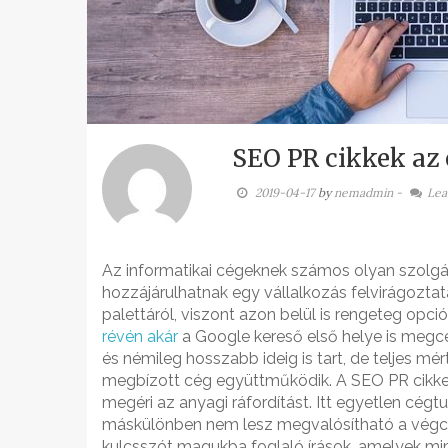
SEO PR cikkek az 
2019-04-17
by
nemadmin
-
Lea
Az informatikai cégeknek számos olyan szolg
hozzájárulhatnak egy vállalkozás felvirágozta
palettáról, viszont azon belül is rengeteg opc
révén akár
a Google kereső első helye is megcé
és némileg hosszabb ideig is tart, de teljes 
megbízott cég együttműködik. A SEO PR cikkek
megéri az anyagi ráfordítást. Itt egyetlen cé
máskülönben nem lesz megvalósítható a végcé
kulcsszót magukba foglaló írások, amelyek min