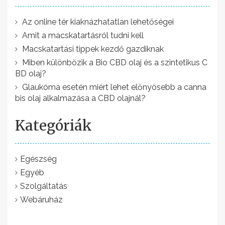
z
é
Az online tér kiaknázhatatlan lehetőségei
Amit a macskatartásról tudni kell
s
Macskatartási tippek kezdő gazdiknak
n
Miben különbözik a Bio CBD olaj és a szintetikus C
a
BD olaj?
v
Glaukóma esetén miért lehet előnyösebb a canna
bis olaj alkalmazása a CBD olajnál?
i
g
Kategóriák
á
c
Egészség
i
Egyéb
ó
Szolgáltatás
Webáruház