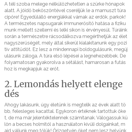
A téli szoba melege nélkülözhetetlen a szürke hónapok
alatt. A jóidő beköszöntével cseréljük le a mamuszt túra
cipőre! Egyedülálló energiákkal várnak az erdők, parkok!
A természetes napsugarak immunerősítő hatása a fiziku
munk mellett szellemi és lelki síkon is érvényesül. Túráink
során a természetre rácsodálkozva megérthetjük az élet
nagyszerűségét, mely által sikerül kialakítanunk egy pozi
tív attitűdöt. Ez lesz a mindennapi boldogulásunk, megúj
ulásunk záloga. A túra első lépései a legnehezebbek. De
folyamatosan gyakorolva a sétálást, hamarosan a futás
hoz is megkapjuk az erőt.
2. Lemondás helyett elenge
dés
Ahogy lakásunk, úgy életünk is megtelik az évek alatt tö
bb, felesleges kacattal. Egykoron értéknek tartottuk őke
t, de ma már jelentéktelennek számítanak. Válogassuk kü
lön a becses holmitól a használaton kívüli dolgainkat, m
ajd váljunk meg tőlük! Őrizgetvén őket nem lesz helyünk