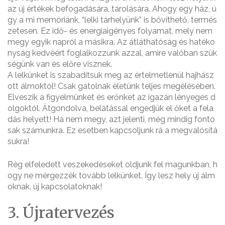
az új értékek befogadására, tárolására. Ahogy egy ház, ú
gy a mi memóriánk, “lelki tárhelyünk” is bővíthető, termés
zetesen. Ez idő- és energiaigényes folyamat, mely nem
megy egyik napról a másikra. Az átláthatóság és hatéko
nyság kedvéért foglalkozzunk azzal, amire valóban szük
ségünk van és előre visznek.
A lelkünket is szabadítsuk meg az értelmetlenül hajhász
ott álmoktól! Csak gátolnak életünk teljes megélésében.
Elveszik a figyelmünket és erőnket az igazán lényeges d
olgoktól. Átgondolva, belátással engedjük el őket a fela
dás helyett! Ha nem megy, azt jelenti, még mindig fonto
sak számunkra. Ez esetben kapcsoljunk rá a megvalósítá
sukra!
Rég elfeledett veszekedéseket oldjunk fel magunkban, h
ogy ne mérgezzék tovább lelkünket. Így lesz hely új álm
oknak, új kapcsolatoknak!
3. Újratervezés