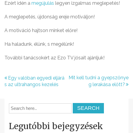
Ezért idén a
megújulás
legyen izgalmas meglepetés!
A meglepetés, újdonság ereje motiváljon!
A motiváció hajtson minket előre!
Ha haladunk, élünk, s megélünk!
További tanácsokért az Ezo TV jósait ajánljuk!
B
Mit kell tudni a gyepszőnye
Egy valóban egyedi eljárá
s az ultrahangos kezelés
g lerakása előtt?
e
j
e
g
Legutóbbi bejegyzések
y