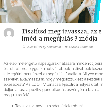
Tisztítsd meg tavasszal az e
lméd: a megújulás 3 módja
2021-05-04
by
nemadmin
-
Leave a Comment
Az első melengető napsugarak hatására mindenkit jóérz
és tölt el: mosolygunk, motiváltabbak, aktívabbak leszün
k. Megérint bennünket a megújulás fuvallata. Milyen mód
szereket alkalmazzunk, hogy megőrizzük ezt a kezdeti l
elkesedést? Az EZO TV tanácsai kijelölik a helyes utat! In
duljon a túra a pozitív gondolkodás ösvényén a tavaszi
megújulás felé!
Tavaszi nyitány! – minden értelemben!