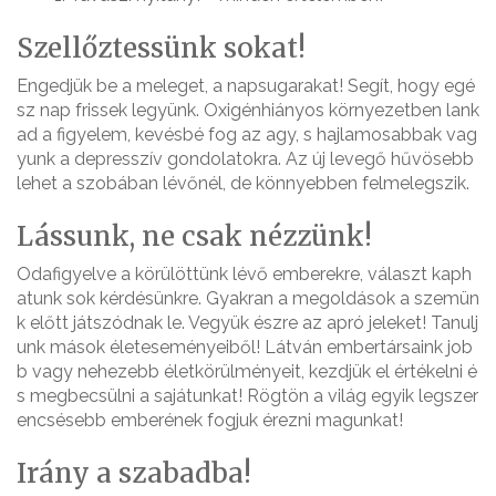
Szellőztessünk sokat!
Engedjük be a meleget, a napsugarakat! Segít, hogy egé
sz nap frissek legyünk. Oxigénhiányos környezetben lank
ad a figyelem, kevésbé fog az agy, s hajlamosabbak vag
yunk a depresszív gondolatokra. Az új levegő hűvösebb
lehet a szobában lévőnél, de könnyebben felmelegszik.
Lássunk, ne csak nézzünk!
Odafigyelve a körülöttünk lévő emberekre, választ kaph
atunk sok kérdésünkre. Gyakran a megoldások a szemün
k előtt játszódnak le. Vegyük észre az apró jeleket! Tanulj
unk mások életeseményeiből! Látván embertársaink job
b vagy nehezebb életkörülményeit, kezdjük el értékelni é
s megbecsülni a sajátunkat! Rögtön a világ egyik legszer
encsésebb emberének fogjuk érezni magunkat!
Irány a szabadba!