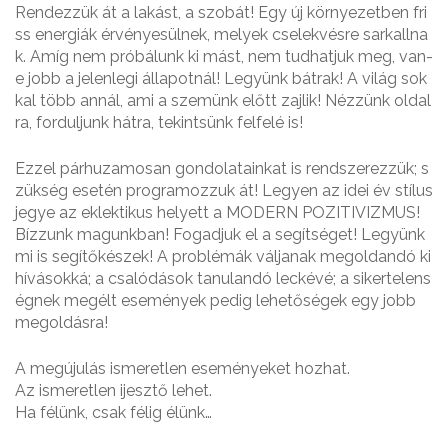
Rendezzük át a lakást, a szobát! Egy új környezetben fri
ss energiák érvényesülnek, melyek cselekvésre sarkallna
k. Amíg nem próbálunk ki mást, nem tudhatjuk meg, van-
e jobb a jelenlegi állapotnál! Legyünk bátrak! A világ sok
kal több annál, ami a szemünk előtt zajlik! Nézzünk oldal
ra, forduljunk hátra, tekintsünk felfelé is!
Ezzel párhuzamosan gondolatainkat is rendszerezzük; s
zükség esetén programozzuk át! Legyen az idei év stílus
jegye az eklektikus helyett a MODERN POZITIVIZMUS!
Bízzunk magunkban! Fogadjuk el a segítséget! Legyünk
mi is segítőkészek! A problémák váljanak megoldandó ki
hívásokká; a csalódások tanulandó leckévé; a sikertelens
égnek megélt események pedig lehetőségek egy jobb
megoldásra!
A megújulás ismeretlen eseményeket hozhat.
Az ismeretlen ijesztő lehet.
Ha félünk, csak félig élünk…