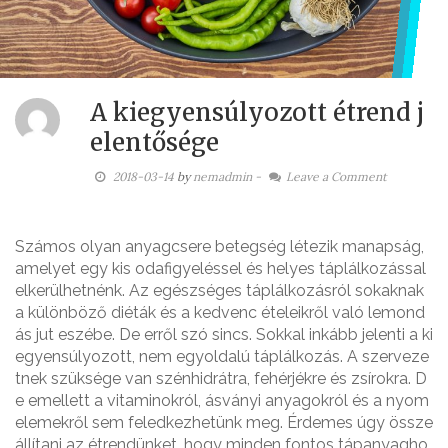
A kiegyensúlyozott étrend j
elentősége
2018-03-14
by
nemadmin
-
Leave a Comment
Számos olyan anyagcsere betegség létezik manapság,
amelyet egy kis odafigyeléssel és helyes táplálkozással
elkerülhetnénk. Az egészséges táplálkozásról sokaknak
a különböző diéták és a kedvenc ételeikről való lemond
ás jut eszébe. De erről szó sincs. Sokkal inkább jelenti a ki
egyensúlyozott, nem egyoldalú táplálkozás. A szerveze
tnek szüksége van szénhidrátra, fehérjékre és zsírokra. D
e emellett a vitaminokról, ásványi anyagokról és a nyom
elemekről sem feledkezhetünk meg. Érdemes úgy össze
állítani az étrendünket, hogy minden fontos tápanyagho