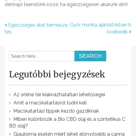
dennapi teendőink közé, ha egészségesen akarunk élni!
B
Győr munka ajánlatokban b
Egészséges élet természe
tes
ővelkedik
e
j
e
g
Legutóbbi bejegyzések
y
z
é
Az online tér kiaknázhatatlan lehetőségei
Amit a macskatartásról tudni kell
s
Macskatartási tippek kezdő gazdiknak
n
Miben különbözik a Bio CBD olaj és a szintetikus C
a
BD olaj?
Glaukóma esetén miért lehet előnyösebb a canna