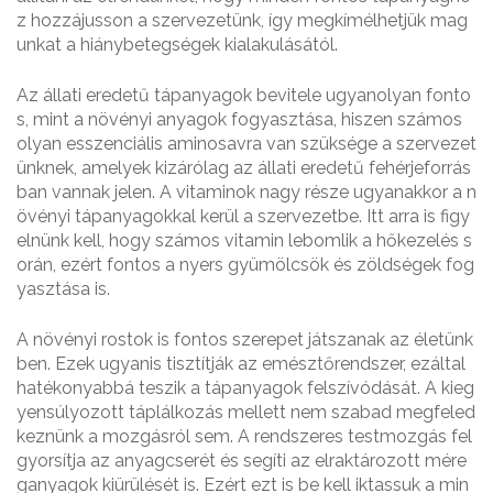
z hozzájusson a szervezetünk, így megkímélhetjük mag
unkat a hiánybetegségek kialakulásától.
Az állati eredetű tápanyagok bevitele ugyanolyan fonto
s, mint a növényi anyagok fogyasztása, hiszen számos
olyan esszenciális aminosavra van szüksége a szervezet
ünknek, amelyek kizárólag az állati eredetű fehérjeforrás
ban vannak jelen. A vitaminok nagy része ugyanakkor a n
övényi tápanyagokkal kerül a szervezetbe. Itt arra is figy
elnünk kell, hogy számos vitamin lebomlik a hőkezelés s
orán, ezért fontos a nyers gyümölcsök és zöldségek fog
yasztása is.
A növényi rostok is fontos szerepet játszanak az életünk
ben. Ezek ugyanis tisztítják az emésztőrendszer, ezáltal
hatékonyabbá teszik a tápanyagok felszívódását. A kieg
yensúlyozott táplálkozás mellett nem szabad megfeled
keznünk a mozgásról sem. A rendszeres testmozgás fel
gyorsítja az anyagcserét és segíti az elraktározott mére
ganyagok kiürülését is. Ezért ezt is be kell iktassuk a min