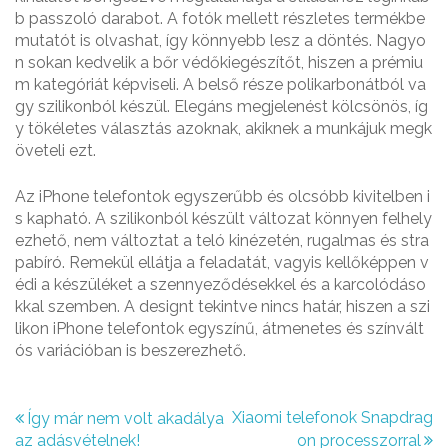
b passzoló darabot. A fotók mellett részletes termékbe
mutatót is olvashat, így könnyebb lesz a döntés. Nagyo
n sokan kedvelik a bőr védőkiegészítőt, hiszen a prémiu
m kategóriát képviseli. A belső része polikarbonátból va
gy szilikonból készül. Elegáns megjelenést kölcsönös, íg
y tökéletes választás azoknak, akiknek a munkájuk megk
öveteli ezt.
Az iPhone telefontok egyszerűbb és olcsóbb kivitelben i
s kapható. A szilikonból készült változat könnyen felhely
ezhető, nem változtat a teló kinézetén, rugalmas és stra
pabíró. Remekül ellátja a feladatát, vagyis kellőképpen v
édi a készüléket a szennyeződésekkel és a karcolódáso
kkal szemben. A designt tekintve nincs határ, hiszen a szi
likon iPhone telefontok egyszínű, átmenetes és színvált
ós variációban is beszerezhető.
B
Xiaomi telefonok Snapdrag
Így már nem volt akadálya
az adásvételnek!
on processzorral