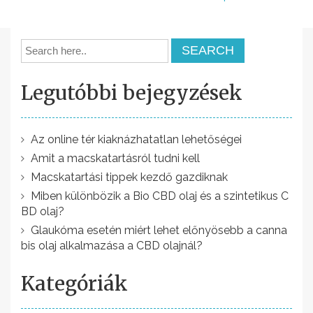
e
j
e
g
Legutóbbi bejegyzések
y
z
é
Az online tér kiaknázhatatlan lehetőségei
Amit a macskatartásról tudni kell
s
Macskatartási tippek kezdő gazdiknak
n
Miben különbözik a Bio CBD olaj és a szintetikus C
a
BD olaj?
v
Glaukóma esetén miért lehet előnyösebb a canna
bis olaj alkalmazása a CBD olajnál?
i
g
Kategóriák
á