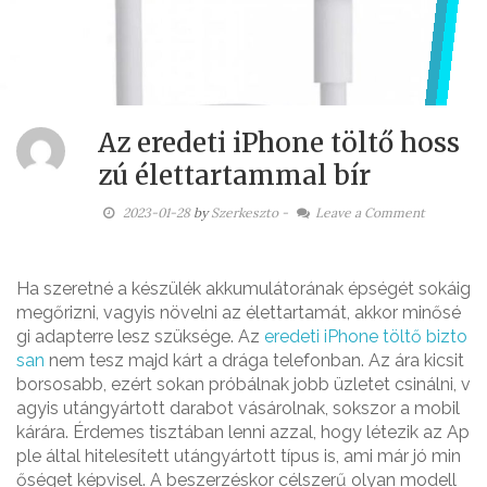
Az eredeti iPhone töltő hoss
zú élettartammal bír
2023-01-28
by
Szerkeszto
-
Leave a Comment
Ha szeretné a készülék akkumulátorának épségét sokáig
megőrizni, vagyis növelni az élettartamát, akkor minősé
gi adapterre lesz szüksége. Az
eredeti iPhone töltő bizto
san
nem tesz majd kárt a drága telefonban. Az ára kicsit
borsosabb, ezért sokan próbálnak jobb üzletet csinálni, v
agyis utángyártott darabot vásárolnak, sokszor a mobil
kárára. Érdemes tisztában lenni azzal, hogy létezik az Ap
ple által hitelesített utángyártott típus is, ami már jó min
őséget képvisel. A beszerzéskor célszerű olyan modell