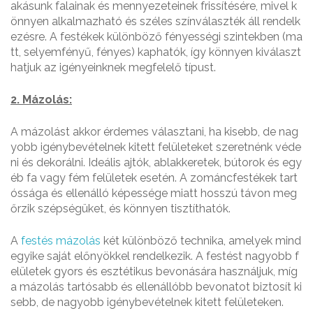
akásunk falainak és mennyezeteinek frissítésére, mivel k
önnyen alkalmazható és széles színválaszték áll rendelk
ezésre. A festékek különböző fényességi szintekben (ma
tt, selyemfényű, fényes) kaphatók, így könnyen kiválaszt
hatjuk az igényeinknek megfelelő típust.
2. Mázolás:
A mázolást akkor érdemes választani, ha kisebb, de nag
yobb igénybevételnek kitett felületeket szeretnénk véde
ni és dekorálni. Ideális ajtók, ablakkeretek, bútorok és egy
éb fa vagy fém felületek esetén. A zománcfestékek tart
óssága és ellenálló képessége miatt hosszú távon meg
őrzik szépségüket, és könnyen tisztíthatók.
A
festés mázolás
két különböző technika, amelyek mind
egyike saját előnyökkel rendelkezik. A festést nagyobb f
elületek gyors és esztétikus bevonására használjuk, míg
a mázolás tartósabb és ellenállóbb bevonatot biztosít ki
sebb, de nagyobb igénybevételnek kitett felületeken.