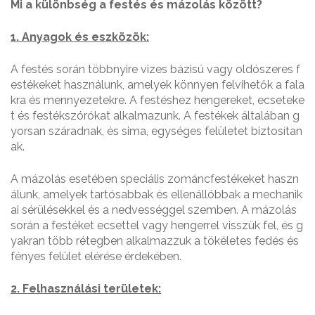
Mi a
k
ülönbség a
f
estés és
m
ázolás
k
özött?
1. Anyagok és eszközök:
A festés során többnyire vizes bázisú vagy oldószeres f
estékeket használunk, amelyek könnyen felvihetők a fala
kra és mennyezetekre. A festéshez hengereket, ecseteke
t és festékszórókat alkalmazunk. A festékek általában g
yorsan száradnak, és sima, egységes felületet biztosítan
ak.
A mázolás esetében speciális zománcfestékeket haszn
álunk, amelyek tartósabbak és ellenállóbbak a mechanik
ai sérülésekkel és a nedvességgel szemben. A mázolás
során a festéket ecsettel vagy hengerrel visszük fel, és g
yakran több rétegben alkalmazzuk a tökéletes fedés és
fényes felület elérése érdekében.
2. Felhasználási területek: