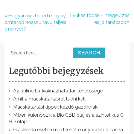
B
Lyukas fogak – megelőzés
Hogyan őrizheted meg ny
omtatód hosszú távú teljesí
és jó tanácsok
e
tményét?
j
e
g
y
Legutóbbi bejegyzések
z
é
Az online tér kiaknázhatatlan lehetőségei
s
Amit a macskatartásról tudni kell
n
Macskatartási tippek kezdő gazdiknak
a
Miben különbözik a Bio CBD olaj és a szintetikus C
BD olaj?
v
Glaukóma esetén miért lehet előnyösebb a canna