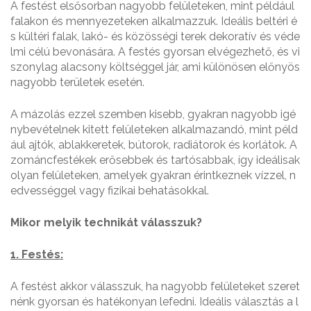
A festést elsősorban nagyobb felületeken, mint például
falakon és mennyezeteken alkalmazzuk. Ideális beltéri é
s kültéri falak, lakó- és közösségi terek dekoratív és véde
lmi célú bevonására. A festés gyorsan elvégezhető, és vi
szonylag alacsony költséggel jár, ami különösen előnyös
nagyobb területek esetén.
A mázolás ezzel szemben kisebb, gyakran nagyobb igé
nybevételnek kitett felületeken alkalmazandó, mint péld
ául ajtók, ablakkeretek, bútorok, radiátorok és korlátok. A
zománcfestékek erősebbek és tartósabbak, így ideálisak
olyan felületeken, amelyek gyakran érintkeznek vízzel, n
edvességgel vagy fizikai behatásokkal.
Mikor
m
elyik
t
echnikát
v
álasszuk?
1. Festés:
A festést akkor válasszuk, ha nagyobb felületeket szeret
nénk gyorsan és hatékonyan lefedni. Ideális választás a l