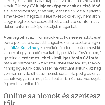
ni, melyek az adott állás kapcsán valóban hasznosak leh
etnek. Bár
egy CV tulajdonképpen csak az első lépé
s
a jelentkezési folyamatban, már az első rosta is jelentő
s mértékben megszűri a jelentkezők körét, így nem árt h
a egy megfelelően összeállított, átlátható és informatív
dokumentummal képviseltetjük magunkat.
A lényeg tehát az információk értő közlése és adott eset
ben a pozícióra szabott hangsúlyok érzékeltetése. Egy n
yári
állás Keszthely
környékén értelemszerűen mást kí
ván, mint egy állandó munkahely például a fővárosban, í
gy mindig
érdemes lehet kicsit igazítani a CV tartal
mán
és összképén. Az adatok hitelességére ugyanakkor
mindig figyeljünk oda, hiszen ha valótlant állítunk, az nag
yon hamar kiderülhet az interjúk során. Ha pedig bizonyt
alanok vagyunk a megírást illetően, ismét hasznos segíts
ég lehet az online tér.
Online sablonok és szerkesz
tők