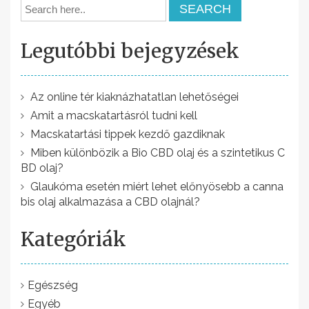
e
g
Legutóbbi bejegyzések
y
z
é
Az online tér kiaknázhatatlan lehetőségei
Amit a macskatartásról tudni kell
s
Macskatartási tippek kezdő gazdiknak
n
Miben különbözik a Bio CBD olaj és a szintetikus C
a
BD olaj?
v
Glaukóma esetén miért lehet előnyösebb a canna
bis olaj alkalmazása a CBD olajnál?
i
g
Kategóriák
á
c
Egészség
i
Egyéb