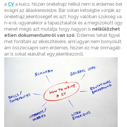
a
CV
a kulcs, hiszen önéletrajz nélkül nem is érdemes bel
evágni az álláskeresésbe. Bár sokan kétségbe vonják az
önéletrajz jelentőségét és azt, hogy valóban szükség va
n-e rá, ugyanakkor a tapasztalatok és a megszokott ügy
menet mégis azt mutatja, hogy nagyon is
nélkülözhet
etlen dokumentumról van szó
. Érdemes tehát figyel
met fordítani az elkészítésére, ami ugyan nem bonyolult,
ám összecsapni sem érdemes, hiszen ez már önmagáb
an is sokat elárulhat egy jelentkezőről.