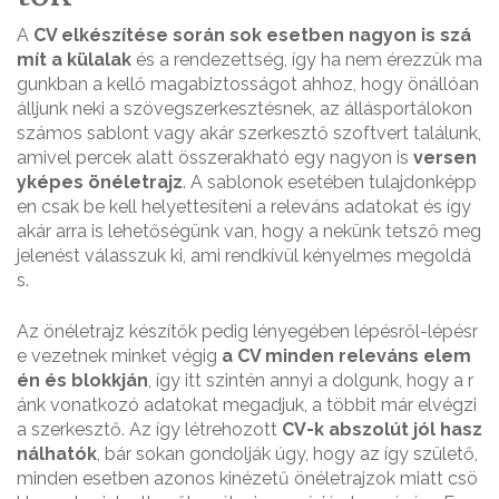
A
CV elkészítése során sok esetben nagyon is szá
mít a külalak
és a rendezettség, így ha nem érezzük ma
gunkban a kellő magabiztosságot ahhoz, hogy önállóan
álljunk neki a szövegszerkesztésnek, az állásportálokon
számos sablont vagy akár szerkesztő szoftvert találunk,
amivel percek alatt összerakható egy nagyon is
versen
yképes önéletrajz
. A sablonok esetében tulajdonképp
en csak be kell helyettesíteni a releváns adatokat és így
akár arra is lehetőségünk van, hogy a nekünk tetsző meg
jelenést válasszuk ki, ami rendkívül kényelmes megoldá
s.
Az önéletrajz készítők pedig lényegében lépésről-lépésr
e vezetnek minket végig
a CV minden releváns elem
én és blokkján
, így itt szintén annyi a dolgunk, hogy a r
ánk vonatkozó adatokat megadjuk, a többit már elvégzi
a szerkesztő. Az így létrehozott
CV-k abszolút jól hasz
nálhatók
, bár sokan gondolják úgy, hogy az így születő,
minden esetben azonos kinézetű önéletrajzok miatt csö