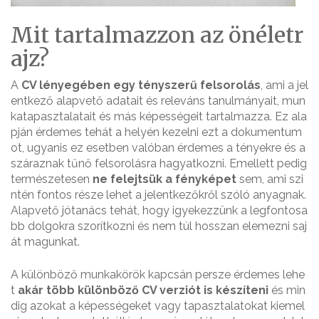
Mit tartalmazzon az önéletr
ajz?
A
CV lényegében egy tényszerű felsorolás
, ami a jel
entkező alapvető adatait és releváns tanulmányait, mun
katapasztalatait és más képességeit tartalmazza. Ez ala
pján érdemes tehát a helyén kezelni ezt a dokumentum
ot, ugyanis ez esetben valóban érdemes a tényekre és a
száraznak tűnő felsorolásra hagyatkozni. Emellett pedig
természetesen
ne felejtsük a fényképet
sem, ami szi
ntén fontos része lehet a jelentkezőkről szóló anyagnak.
Alapvető jótanács tehát, hogy igyekezzünk a legfontosa
bb dolgokra szorítkozni és nem túl hosszan elemezni saj
át magunkat.
A különböző munkakörök kapcsán persze érdemes lehe
t
akár több különböző CV verziót is készíteni
és min
dig azokat a képességeket vagy tapasztalatokat kiemel