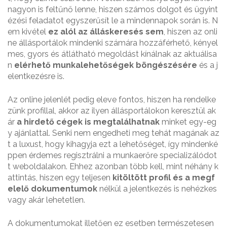
nagyon is feltűnő lenne, hiszen számos dolgot és ügyint
ézési feladatot egyszerűsít le a mindennapok során is. N
em kivétel
ez alól az álláskeresés sem
, hiszen az onli
ne állásportálok mindenki számára hozzáférhető, kényel
mes, gyors és átlátható megoldást kínálnak az aktuálisa
n
elérhető munkalehetőségek böngészésére
és a j
elentkezésre is.
Az online jelenlét pedig eleve fontos, hiszen ha rendelke
zünk profillal, akkor az ilyen állásportálokon keresztül ak
ár
a hirdető cégek is megtalálhatnak
minket egy-eg
y ajánlattal. Senki nem engedheti meg tehát magának az
t a luxust, hogy kihagyja ezt a lehetőséget, így mindenké
ppen érdemes regisztrálni a munkaerőre specializálódot
t weboldalakon. Ehhez azonban több kell, mint néhány k
attintás, hiszen egy teljesen
kitöltött profil és a megf
elelő dokumentumok
nélkül a jelentkezés is nehézkes
vagy akár lehetetlen.
A dokumentumokat illetően ez esetben természetesen