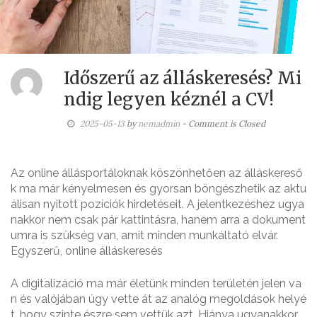
Időszerű az álláskeresés? Mi
ndig legyen kéznél a CV!
2025-05-13
by
nemadmin
- Comment is Closed
Az online állásportáloknak köszönhetően az álláskereső
k ma már kényelmesen és gyorsan böngészhetik az aktu
álisan nyitott pozíciók hirdetéseit. A jelentkezéshez ugya
nakkor nem csak pár kattintásra, hanem arra a dokument
umra is szükség van, amit minden munkáltató elvár.
Egyszerű, online álláskeresés
A digitalizáció ma már életünk minden területén jelen va
n és valójában úgy vette át az analóg megoldások helyé
t, hogy szinte észre sem vettük azt. Hiánya ugyanakkor