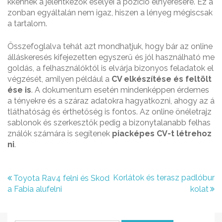
kkennek a jelentkezők esélyei a pozíció elnyerésére. Ez a
zonban egyáltalán nem igaz, hiszen a lényeg mégiscsak
a tartalom.
Összefoglalva tehát azt mondhatjuk, hogy bár az online
álláskeresés kifejezetten egyszerű és jól használható me
goldás, a felhasználóktól is elvárja bizonyos feladatok el
végzését, amilyen például a
CV elkészítése és feltölt
ése is
. A dokumentum esetén mindenképpen érdemes
a tényekre és a száraz adatokra hagyatkozni, ahogy az á
tláthatóság és érthetőség is fontos. Az online önéletrajz
sablonok és szerkesztők pedig a bizonytalanabb felhas
ználók számára is segítenek
piacképes CV-t létrehoz
ni
.
B
Korlátok és terasz padlóbur
Toyota Rav4 felni és Skod
a Fabia alufelni
kolat
e
j