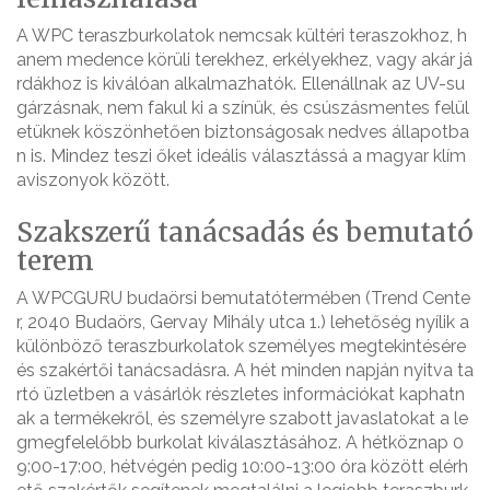
A WPC teraszburkolatok nemcsak kültéri teraszokhoz, h
anem medence körüli terekhez, erkélyekhez, vagy akár já
rdákhoz is kiválóan alkalmazhatók. Ellenállnak az UV-su
gárzásnak, nem fakul ki a színük, és csúszásmentes felül
etüknek köszönhetően biztonságosak nedves állapotba
n is. Mindez teszi őket ideális választássá a magyar klím
aviszonyok között.
Szakszerű tanácsadás és bemutató
terem
A WPCGURU budaörsi bemutatótermében (Trend Cente
r, 2040 Budaörs, Gervay Mihály utca 1.) lehetőség nyílik a
különböző teraszburkolatok személyes megtekintésére
és szakértői tanácsadásra. A hét minden napján nyitva ta
rtó üzletben a vásárlók részletes információkat kaphatn
ak a termékekről, és személyre szabott javaslatokat a le
gmegfelelőbb burkolat kiválasztásához. A hétköznap 0
9:00-17:00, hétvégén pedig 10:00-13:00 óra között elérh