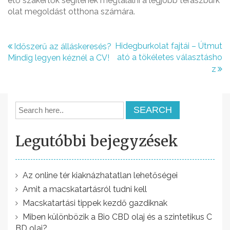
ető szakértők segítenek megtalálni a legjobb teraszburk
olat megoldást otthona számára.
B
Hidegburkolat fajtái – Útmut
Időszerű az álláskeresés?
ató a tökéletes választásho
Mindig legyen kéznél a CV!
e
z
j
e
g
y
Legutóbbi bejegyzések
z
é
Az online tér kiaknázhatatlan lehetőségei
s
Amit a macskatartásról tudni kell
n
Macskatartási tippek kezdő gazdiknak
a
Miben különbözik a Bio CBD olaj és a szintetikus C
BD olaj?