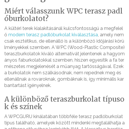
Miért válasszunk WPC terasz padl
óburkolatot?
A kültéri terek kialakításánál kulcsfontosságú a megfelel
ő
modern terasz padlóburkolat kiválasztása
, amely nem
csak esztétikus, de ellenálló is a különböző időjárási körü
lményekkel szemben. A WPC (Wood-Plastic Composite)
teraszburkolatok kiváló alternatívát jelentenek a hagyom
ányos faburkolatokkal szemben, hiszen egyesítik a fa ter
mészetes megjelenését a műanyag tartósságával. Ezek
a burkolatok nem szálkásodnak, nem repednek meg és
ellenállnak a rovaroknak, gombáknak is, így minimális kar
bantartást igényelnek.
A különböző teraszburkolat típuso
k és színek
A WPCGURU kínálatában többféle terasz padlóburkolat
típus található, amelyek között mindenki megtalálhatja a