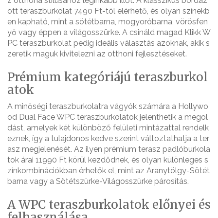
z otthona stílusához leginkább illőt. A klasszikus bordáz
ott teraszburkolat 7490 Ft-tól elérhető, és olyan színekb
en kapható, mint a sötétbarna, mogyoróbarna, vörösfen
yő vagy éppen a világosszürke. A csináld magad Klikk W
PC teraszburkolat pedig ideális választás azoknak, akik s
zeretik maguk kivitelezni az otthoni fejlesztéseket.
Prémium kategóriájú teraszburkol
atok
A minőségi teraszburkolatra vágyók számára a Hollywo
od Dual Face WPC teraszburkolatok jelenthetik a megol
dást, amelyek két különböző felületi mintázattal rendelk
eznek, így a tulajdonos kedve szerint változtathatja a ter
asz megjelenését. Az ilyen prémium terasz padlóburkola
tok árai 11990 Ft körül kezdődnek, és olyan különleges s
zínkombinációkban érhetők el, mint az Aranytölgy-Sötét
barna vagy a Sötétszürke-Világosszürke párosítás.
A WPC teraszburkolatok előnyei és
felhasználása