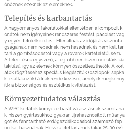
önöznek ezeknek az elemeknek.
Telepítés és karbantartás
A hagyományos fakorlátokkal ellentétben a kompozit k
orlátok nem igényelnek rendszeres festést, pácolást vag
y egyéb felületkezelést. Ellenállnak az időjárás viszonta
gságainak, nem repednek, nem hasadnak és nem kell tar
tani a gombásodástól vagy a rovarok kártételétől sem.
A telepítésük egyszerű, a legtöbb rendszer moduláris kia
lakítású, így az elemek könnyen összeilleszthetők. A korl
átok rögzítéséhez speciális kiegészítők (oszlopok, sapká
k, csatlakozók) állnak rendelkezésre, amelyek megkönny
ítik a biztonságos és esztétikus kivitelezést.
Környezettudatos választás
A WPC korlátok környezetbarát választásnak számítana
k, hiszen gyártásukhoz gyakran újrahasznosított műanya
got és fenntartható erdőgazdálkodásból származó fap
orokat használnak. Hosszú élettartamuk (akár 25-30 év)