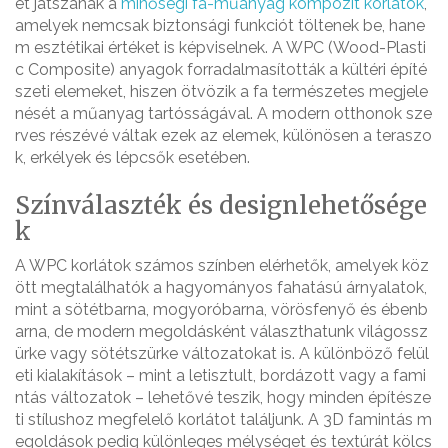
et játszanak a
minőségi fa-műanyag kompozit korlátok
,
amelyek nemcsak biztonsági funkciót töltenek be, hane
m esztétikai értéket is képviselnek. A WPC (Wood-Plasti
c Composite) anyagok forradalmasították a kültéri építé
szeti elemeket, hiszen ötvözik a fa természetes megjele
nését a műanyag tartósságával. A modern otthonok sze
rves részévé váltak ezek az elemek, különösen a teraszo
k, erkélyek és lépcsők esetében.
Színválaszték és designlehetősége
k
A WPC korlátok számos színben elérhetők, amelyek köz
ött megtalálhatók a hagyományos fahatású árnyalatok,
mint a sötétbarna, mogyoróbarna, vörösfenyő és ébenb
arna, de modern megoldásként választhatunk világossz
ürke vagy sötétszürke változatokat is. A különböző felül
eti kialakítások – mint a letisztult, bordázott vagy a fami
ntás változatok – lehetővé teszik, hogy minden építésze
ti stílushoz megfelelő korlátot találjunk. A 3D famintás m
egoldások pedig különleges mélységet és textúrát kölcs