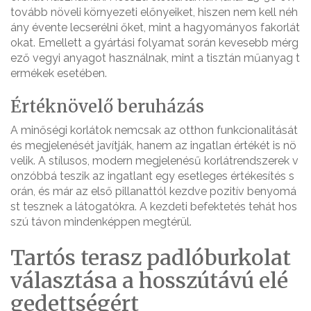
tovább növeli környezeti előnyeiket, hiszen nem kell néh
ány évente lecserélni őket, mint a hagyományos fakorlát
okat. Emellett a gyártási folyamat során kevesebb mérg
ező vegyi anyagot használnak, mint a tisztán műanyag t
ermékek esetében.
Értéknövelő beruházás
A minőségi korlátok nemcsak az otthon funkcionalitását
és megjelenését javítják, hanem az ingatlan értékét is nö
velik. A stílusos, modern megjelenésű korlátrendszerek v
onzóbbá teszik az ingatlant egy esetleges értékesítés s
orán, és már az első pillanattól kezdve pozitív benyomá
st tesznek a látogatókra. A kezdeti befektetés tehát hos
szú távon mindenképpen megtérül.
Tartós terasz padlóburkolat
választása a hosszútávú elé
gedettségért