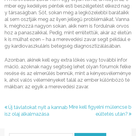
mber egy kedélyes péntek esti beszélgetést elkezd nag
y társaságban. Sőt, sokan még a legközelebbi barátaikk
al sem osztják meg az ilyen jellegű problémáikat. Vanna
k, méghozzá nagyon sokan, akik nem is fordulnak orvos
hoz a panaszaikkal. Pedig, mint említettük, akár az életün
k is múlhat ezen – ha a merevedési zavar segít például e
gy kardiovaszkuláris betegség diagnosztizálásában.
Azonban, akinek kell egy extra lökés vagy további infor
máció, azoknak nagy segítség lehet olyan fórumok felke
resése és az elmerülés bennük, mint a kényesvéleménye
k, ahol valós véleményeket talál az ember különböző té
mákban: az egyik a merevedési zavar.
B
Mire kell figyelni műlencse b
Új távlatokat nyit a kannab
isz olaj alkalmazása
eültetés után?
e
j