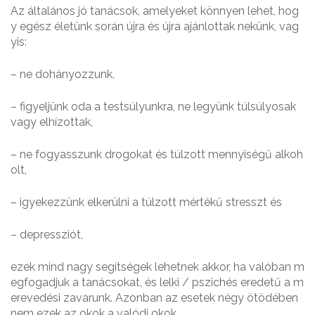
Az általános jó tanácsok, amelyeket könnyen lehet, hog
y egész életünk során újra és újra ajánlottak nekünk, vag
yis:
– ne dohányozzunk,
– figyeljünk oda a testsúlyunkra, ne legyünk túlsúlyosak
vagy elhízottak,
– ne fogyasszunk drogokat és túlzott mennyiségű alkoh
olt,
– igyekezzünk elkerülni a túlzott mértékű stresszt és
– depressziót,
ezek mind nagy segítségek lehetnek akkor, ha valóban m
egfogadjuk a tanácsokat, és lelki / pszichés eredetű a m
erevedési zavarunk. Azonban az esetek négy ötödében
nem ezek az okok a valódi okok.