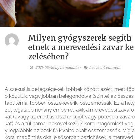
Milyen gyógyszerek segíth
etnek a merevedési zavar ke
zelésében?
2021-08-16
by
nemadmin
-
Leave a Comment
A szexuális betegségeket, többek között azért, mert töb
b közülük, vagy jobban belegondolva (szinte) az összes
tabutéma, többen összekeverik, összemossák. Ez a hely
zet legalább néhány emberrel, akik a merevedési zavaro
kat (avagy az erektilis diszfunkciót vagy potencia zavaro
kat) és a túl hamar bekövetkező / korai magömlést vag
y legalábbis az ezek fő kiváltó okait összemossák. Míg a
korai magömlés okai elsősorban pszichések, a mereved