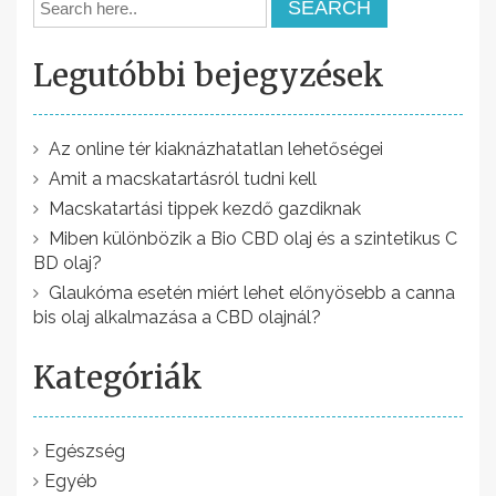
e
g
Legutóbbi bejegyzések
y
z
é
Az online tér kiaknázhatatlan lehetőségei
Amit a macskatartásról tudni kell
s
Macskatartási tippek kezdő gazdiknak
n
Miben különbözik a Bio CBD olaj és a szintetikus C
a
BD olaj?
v
Glaukóma esetén miért lehet előnyösebb a canna
bis olaj alkalmazása a CBD olajnál?
i
g
Kategóriák
á
c
Egészség
i
Egyéb