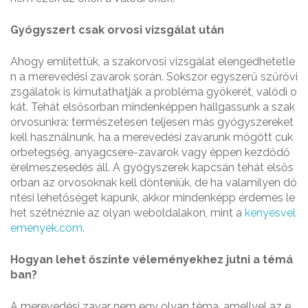
Gyógyszert csak orvosi vizsgálat után
Ahogy említettük, a szakorvosi vizsgálat elengedhetetle
n a merevedési zavarok során. Sokszor egyszerű szűrővi
zsgálatok is kimutathatják a probléma gyökerét, valódi o
kát. Tehát elsősorban mindenképpen hallgassunk a szak
orvosunkra: természetesen teljesen más gyógyszereket
kell használnunk, ha a merevedési zavarunk mögött cuk
orbetegség, anyagcsere-zavarok vagy éppen kezdődő
érelmeszesedés áll. A gyógyszerek kapcsán tehát elsős
orban az orvosoknak kell dönteniük, de ha valamilyen dö
ntési lehetőséget kapunk, akkor mindenképp érdemes le
het szétnéznie az olyan weboldalakon, mint a
kenyesvel
emenyek.com
.
Hogyan lehet őszinte véleményekhez jutni a témá
ban?
A merevedési zavar nem egy olyan téma, amellyel az e