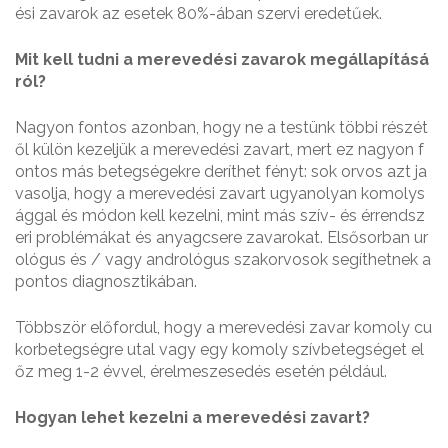
ési zavarok az esetek 80%-ában szervi eredetűek.
Mit kell tudni a merevedési zavarok megállapításá
ról?
Nagyon fontos azonban, hogy ne a testünk többi részét
ől külön kezeljük a merevedési zavart, mert ez nagyon f
ontos más betegségekre deríthet fényt: sok orvos azt ja
vasolja, hogy a merevedési zavart ugyanolyan komolys
ággal és módon kell kezelni, mint más szív- és érrendsz
eri problémákat és anyagcsere zavarokat. Elsősorban ur
ológus és / vagy andrológus szakorvosok segíthetnek a
pontos diagnosztikában.
Többször előfordul, hogy a merevedési zavar komoly cu
korbetegségre utal vagy egy komoly szívbetegséget el
őz meg 1-2 évvel, érelmeszesedés esetén például.
Hogyan lehet kezelni a merevedési zavart?