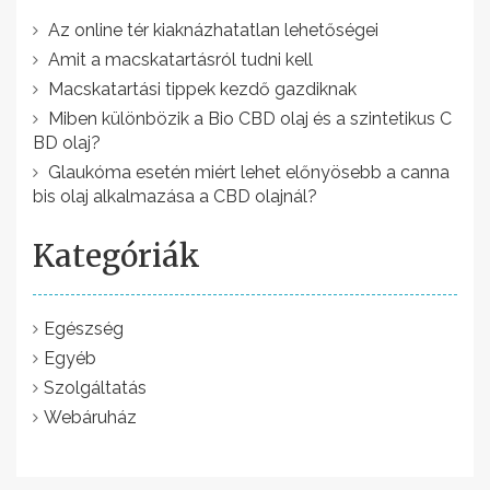
z
é
Az online tér kiaknázhatatlan lehetőségei
Amit a macskatartásról tudni kell
s
Macskatartási tippek kezdő gazdiknak
n
Miben különbözik a Bio CBD olaj és a szintetikus C
a
BD olaj?
v
Glaukóma esetén miért lehet előnyösebb a canna
bis olaj alkalmazása a CBD olajnál?
i
g
Kategóriák
á
c
Egészség
i
Egyéb
ó
Szolgáltatás
Webáruház