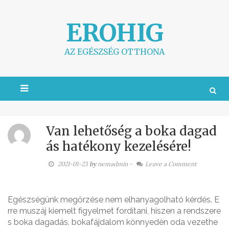
S
k
EROHIG
i
p
t
AZ EGÉSZSÉG OTTHONA
o
c
o
n
t
e
n
t
Van lehetőség a boka dagad
ás hatékony kezelésére!
2021-01-23
by
nemadmin
-
Leave a Comment
Egészségünk megőrzése nem elhanyagolható kérdés. E
rre muszáj kiemelt figyelmet fordítani, hiszen a rendszere
s boka dagadás, bokafájdalom könnyedén oda vezethe