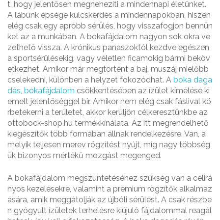
t, hogy jelentősen megnehezíti a mindennapi életünket.
A lábunk épsége kulcskérdés a mindennapokban, hiszen
elég csak egy apróbb sérülés, hogy visszafogjon bennün
ket az a munkában. A bokafájdalom nagyon sok okra ve
zethető vissza. A krónikus panaszoktól kezdve egészen
a sportsérülésekig, vagy véletlen ficamokig bármi beköv
etkezhet. Amikor már megtörtént a baj, muszáj mielőbb
cselekedni, különben a helyzet fokozódhat. A
boka daga
dás, bokafájdalom
csökkentésében az ízület kímélése ki
emelt jelentőséggel bír. Amikor nem elég csak fáslival kö
rbetekerni a területet, akkor kerüljön célkeresztünkbe az
ottobock-shop.hu termékkínálata. Az itt megrendelhető
kiegészítők több formában állnak rendelkezésre. Van, a
melyik teljesen merev rögzítést nyújt, míg nagy többség
ük bizonyos mértékű mozgást megenged.
A bokafájdalom megszüntetéséhez szükség van a célirá
nyos kezelésekre, valamint a prémium rögzítők alkalmaz
ására, amik meggátolják az újbóli sérülést. A csak részbe
n gyógyult ízületek terhelésre kiújuló fájdalommal reagál