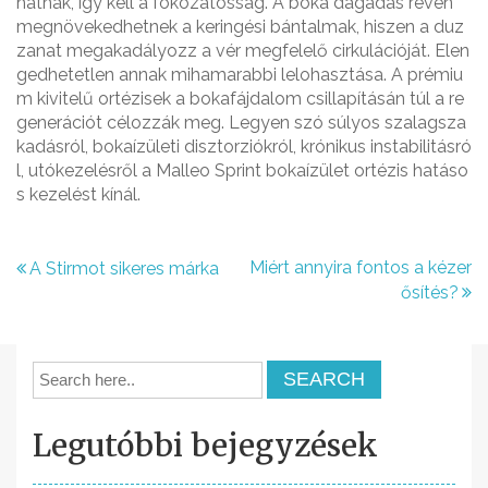
hatnak, így kell a fokozatosság. A boka dagadás révén
megnövekedhetnek a keringési bántalmak, hiszen a duz
zanat megakadályozz a vér megfelelő cirkulációját. Elen
gedhetetlen annak mihamarabbi lelohasztása. A prémiu
m kivitelű ortézisek a bokafájdalom csillapításán túl a re
generációt célozzák meg. Legyen szó súlyos szalagsza
kadásról, bokaízületi disztorziókról, krónikus instabilitásró
l, utókezelésről a Malleo Sprint bokaízület ortézis hatáso
s kezelést kínál.
B
Miért annyira fontos a kézer
A Stirmot sikeres márka
ősítés?
e
j
e
g
Legutóbbi bejegyzések
y